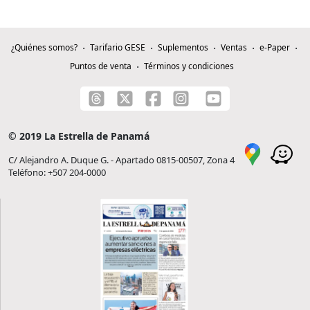
¿Quiénes somos?
Tarifario GESE
Suplementos
Ventas
e-Paper
Puntos de venta
Términos y condiciones
© 2019 La Estrella de Panamá
C/ Alejandro A. Duque G. - Apartado 0815-00507, Zona 4
Teléfono: +507 204-0000