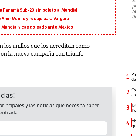
emergencia de gran
...
p
 a Panamá Sub-20 sin boleto al Mundial
r
d
 Amir Murillo y rodaje para Vergara
l Mundial y cae goleado ante México
n los anillos que los acreditan como
on la nueva campaña con triunfo.
Pa
1
de
Ca
2
ab
De
3
Po
Ab
4
gr