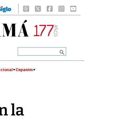
cional
Cepanim
n la