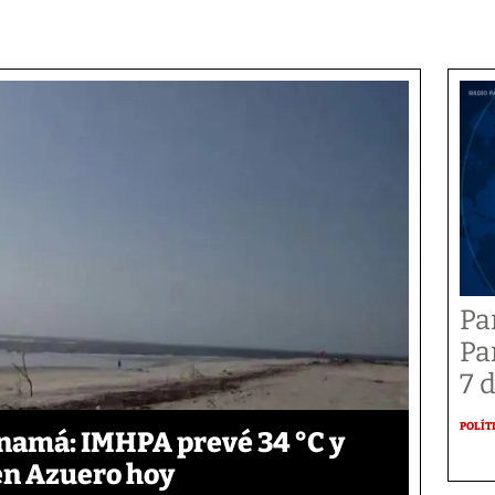
Pa
Pa
7 
POLÍT
anamá: IMHPA prevé 34 °C y
en Azuero hoy