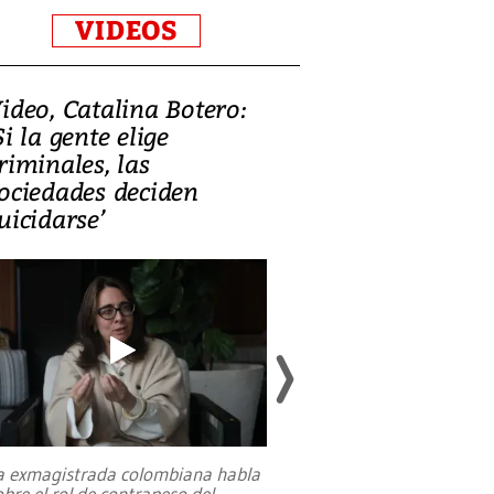
VIDEOS
ideo, Catalina Botero:
Video: Lula la
Si la gente elige
candidatura 
riminales, las
promesas de i
ociedades deciden
en defensa, ed
uicidarse’
tierras raras
a exmagistrada colombiana habla
Entre recuerdos y es
obre el rol de contrapeso del
referencias hacia sus