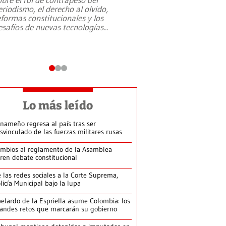
eriodismo, el derecho al olvido,
presidente de Brasil,
eformas constitucionales y los
da Silva, oficializó 
esafíos de nuevas tecnologías
...
candidatura
...
Lo más leído
nameño regresa al país tras ser
svinculado de las fuerzas militares rusas
mbios al reglamento de la Asamblea
ren debate constitucional
 las redes sociales a la Corte Suprema,
licía Municipal bajo la lupa
elardo de la Espriella asume Colombia: los
andes retos que marcarán su gobierno