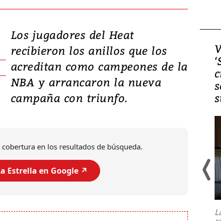
Los jugadores del Heat
Video, Japón: Terremoto
V
recibieron los anillos que los
deja heridos y graves
‘
acreditan como campeones de la
daños en Kumamoto
c
NBA y arrancaron la nueva
s
campaña con triunfo.
s
 cobertura en los resultados de búsqueda.
a Estrella en Google ↗️
Un fuerte terremoto de magnitud
7,1 se registró este martes 28 de
julio en la prefectura de Kumamoto,
L
al sur de Japón, provocando una
s