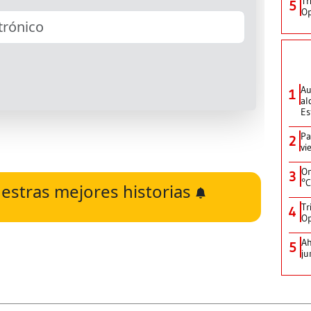
Tr
5
Op
Au
1
al
Es
Pa
2
vi
On
3
°C
estras mejores historias
Tr
4
Op
Ah
5
ju