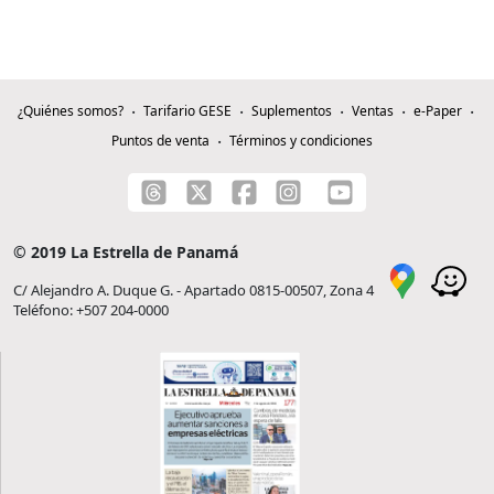
¿Quiénes somos?
Tarifario GESE
Suplementos
Ventas
e-Paper
Puntos de venta
Términos y condiciones
© 2019 La Estrella de Panamá
C/ Alejandro A. Duque G. - Apartado 0815-00507, Zona 4
Teléfono: +507 204-0000