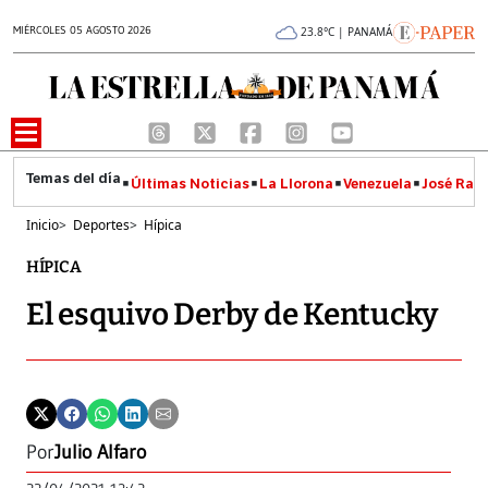
MIÉRCOLES 05 AGOSTO 2026
23.8°C | PANAMÁ
Últimas Noticias
La Llorona
Venezuela
José Raúl
Inicio
>
Deportes
>
Hípica
HÍPICA
El esquivo Derby de Kentucky
Por
Julio Alfaro