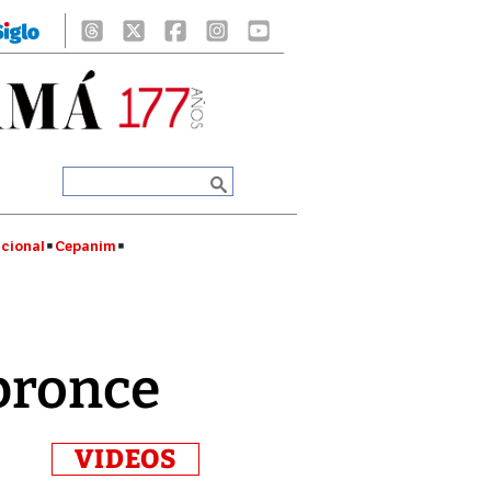
cional
Cepanim
 bronce
VIDEOS