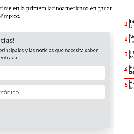
rtirse en la primera latinoamericana en ganar
límpico.
Tr
1
Op
Ah
2
ju
Pa
3
te
Pa
4
de
As
5
bo