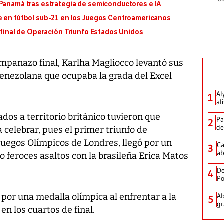
 Panamá tras estrategia de semiconductores e IA
e en fútbol sub-21 en los Juegos Centroamericanos
n final de Operación Triunfo Estados Unidos
panazo final, Karlha Magliocco levantó sus
venezolana que ocupaba la grada del Excel
Al
1
al
dos a territorio británico tuvieron que
Pa
2
de
celebrar, pues el primer triunfo de
Juegos Olímpicos de Londres, llegó por un
Ca
3
ab
o feroces asaltos con la brasileña Erica Matos
De
4
Po
por una medalla olímpica al enfrentar a la
Ab
5
gr
n los cuartos de final.