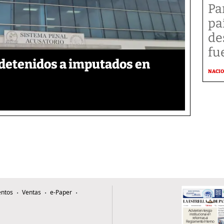
Pa
pa
de
fu
detenidos a imputados en
NACI
ntos
Ventas
e-Paper