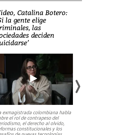
ideo, Catalina Botero:
Video: Lula la
Si la gente elige
candidatura 
riminales, las
promesas de i
ociedades deciden
en defensa, ed
uicidarse’
tierras raras
a exmagistrada colombiana habla
Entre recuerdos y es
obre el rol de contrapeso del
referencias hacia sus
eriodismo, el derecho al olvido,
presidente de Brasil,
eformas constitucionales y los
da Silva, oficializó 
esafíos de nuevas tecnologías
...
candidatura
...