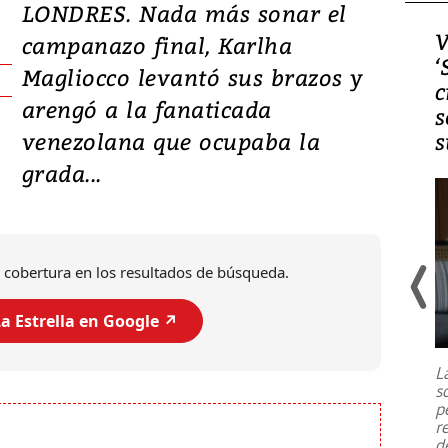
LONDRES. Nada más sonar el
Video, Japón: Terremoto
V
campanazo final, Karlha
deja heridos y graves
‘
Magliocco levantó sus brazos y
daños en Kumamoto
c
arengó a la fanaticada
s
venezolana que ocupaba la
s
grada...
 cobertura en los resultados de búsqueda.
a Estrella en Google ↗️
Un fuerte terremoto de magnitud
7,1 se registró este martes 28 de
julio en la prefectura de Kumamoto,
L
al sur de Japón, provocando una
s
emergencia de gran
...
p
r
d