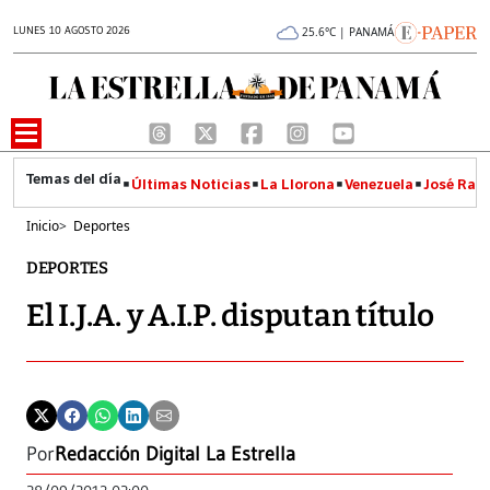
LUNES 10 AGOSTO 2026
25.6°C | PANAMÁ
Últimas Noticias
La Llorona
Venezuela
José Raúl
Inicio
>
Deportes
DEPORTES
El I.J.A. y A.I.P. disputan título
Por
Redacción Digital La Estrella