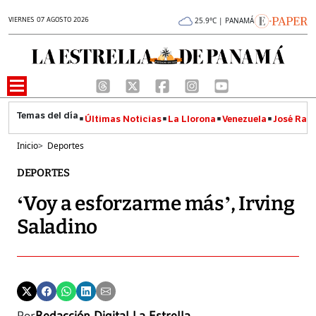
VIERNES 07 AGOSTO 2026
25.9°C | PANAMÁ
Últimas Noticias
La Llorona
Venezuela
José Raúl
Inicio
>
Deportes
DEPORTES
‘Voy a esforzarme más’, Irving
Saladino