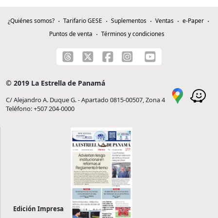
¿Quiénes somos?
Tarifario GESE
Suplementos
Ventas
e-Paper
Puntos de venta
Términos y condiciones
© 2019 La Estrella de Panamá
C/ Alejandro A. Duque G. - Apartado 0815-00507, Zona 4
Teléfono: +507 204-0000
Edición Impresa