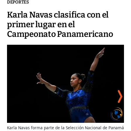
DEPORTES
Karla Navas clasifica con el
primer lugar en el
Campeonato Panamericano
Karla Navas forma parte de la Selección Nacional de Panamá
La 