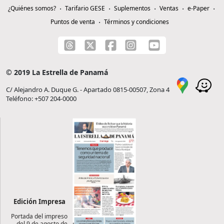
¿Quiénes somos?
Tarifario GESE
Suplementos
Ventas
e-Paper
Puntos de venta
Términos y condiciones
© 2019 La Estrella de Panamá
C/ Alejandro A. Duque G. - Apartado 0815-00507, Zona 4
Teléfono: +507 204-0000
Edición Impresa
Portada del impreso
del 9 de agosto de