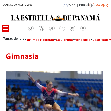
DOMINGO 09 AGOSTO 2026
27.9°C | PANAMÁ
Últimas Noticias
La Llorona
Venezuela
José Raúl 
Gimnasia