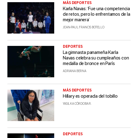
MÁS DEPORTES
Karla Navas: ‘Fue una competencia
de retos, pero lo enfrentamos de la
mejor manera’
JEAN-PAUL FRANCIS BOTELLO
DEPORTES
La gimnasta panameña Karla
Navas celebra su cumpleaños con
medalla de bronce en París
ADRIANA BERNA
MÁS DEPORTES
Hillary es operada del tobillo
YASILKA CÓRDOBA R.
DEPORTES