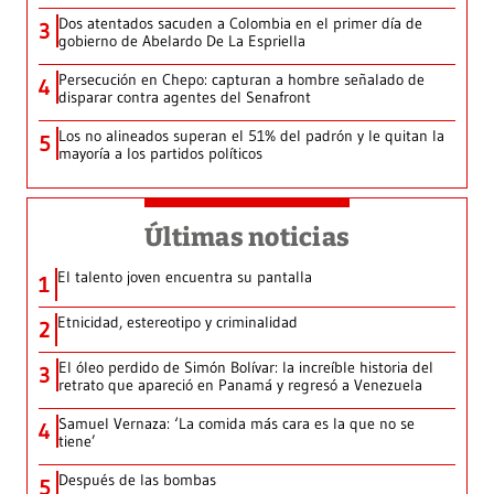
Dos atentados sacuden a Colombia en el primer día de
3
gobierno de Abelardo De La Espriella
Persecución en Chepo: capturan a hombre señalado de
4
disparar contra agentes del Senafront
Los no alineados superan el 51% del padrón y le quitan la
5
mayoría a los partidos políticos
Últimas noticias
El talento joven encuentra su pantalla​
1
Etnicidad, estereotipo y criminalidad
2
El óleo perdido de Simón Bolívar: la increíble historia del
3
retrato que apareció en Panamá y regresó a Venezuela
Samuel Vernaza: ‘La comida más cara es la que no se
4
tiene’
Después de las bombas
5