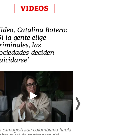
VIDEOS
ideo, Catalina Botero:
Video: Lula la
Si la gente elige
candidatura 
riminales, las
promesas de i
ociedades deciden
en defensa, ed
uicidarse’
tierras raras
a exmagistrada colombiana habla
Entre recuerdos y es
obre el rol de contrapeso del
referencias hacia sus