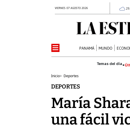
VIERNES 07 AGOSTO 2026
29
PANAMÁ
MUNDO
ECONO
Úl
Inicio
>
Deportes
DEPORTES
María Shara
una fácil vi