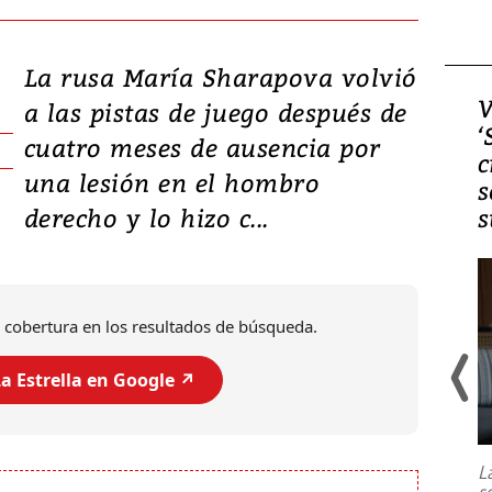
La rusa María Sharapova volvió
Video, Japón: Terremoto
V
a las pistas de juego después de
deja heridos y graves
‘
cuatro meses de ausencia por
daños en Kumamoto
c
una lesión en el hombro
s
derecho y lo hizo c...
s
 cobertura en los resultados de búsqueda.
a Estrella en Google ↗️
Un fuerte terremoto de magnitud
7,1 se registró este martes 28 de
julio en la prefectura de Kumamoto,
L
al sur de Japón, provocando una
s