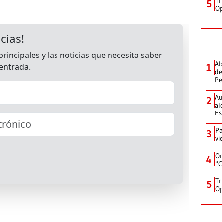
Tr
5
Op
Ab
1
de
Pe
Au
2
al
Es
Pa
3
vi
On
4
°C
Tr
5
Op