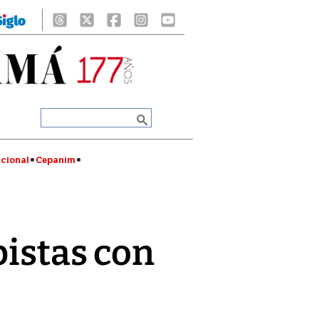
cional
Cepanim
pistas con