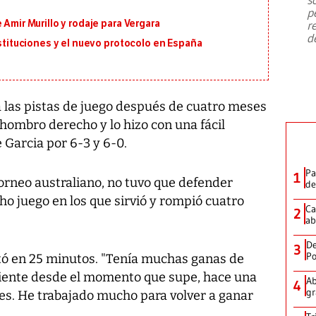
emergencia de gran
...
p
 Amir Murillo y rodaje para Vergara
r
d
ustituciones y el nuevo protocolo en España
a las pistas de juego después de cuatro meses
 hombro derecho y lo hizo con una fácil
e Garcia por 6-3 y 6-0.
Pa
1
torneo australiano, no tuvo que defender
de
ho juego en los que sirvió y rompió cuatro
Ca
2
ab
De
3
Po
itó en 25 minutos. "Tenía muchas ganas de
ciente desde el momento que supe, hace una
Ab
4
gr
nes. He trabajado mucho para volver a ganar