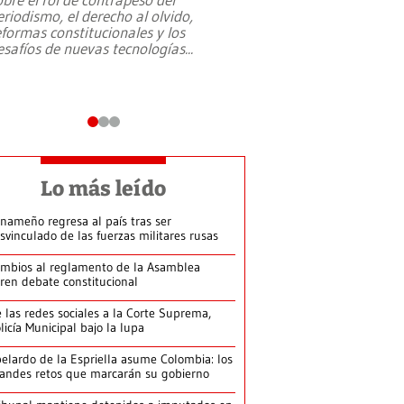
eriodismo, el derecho al olvido,
presidente de Brasil,
eformas constitucionales y los
da Silva, oficializó 
esafíos de nuevas tecnologías
...
candidatura
...
Lo más leído
nameño regresa al país tras ser
svinculado de las fuerzas militares rusas
mbios al reglamento de la Asamblea
ren debate constitucional
 las redes sociales a la Corte Suprema,
licía Municipal bajo la lupa
elardo de la Espriella asume Colombia: los
andes retos que marcarán su gobierno