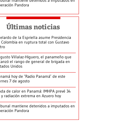
ibunal mantiene detenidos a imputados en
eración Pandora
Últimas noticias
elardo de la Espriella asume Presidencia
 Colombia en ruptura total con Gustavo
tro
gusto Villalaz-Higuero, el panameño que
canzó el rango de general de brigada en
tados Unidos
namá hoy de ‘Radio Panamá’ de este
ernes 7 de agosto
da de calor en Panamá: IMHPA prevé 34
 y radiación extrema en Azuero hoy
ibunal mantiene detenidos a imputados en
eración Pandora