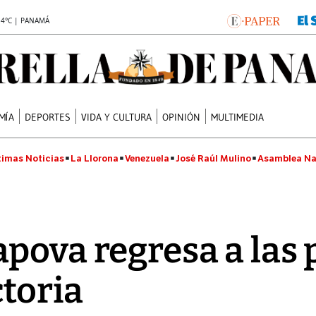
.4°C | PANAMÁ
MÍA
DEPORTES
VIDA Y CULTURA
OPINIÓN
MULTIMEDIA
timas Noticias
La Llorona
Venezuela
José Raúl Mulino
Asamblea Na
pova regresa a las 
ctoria