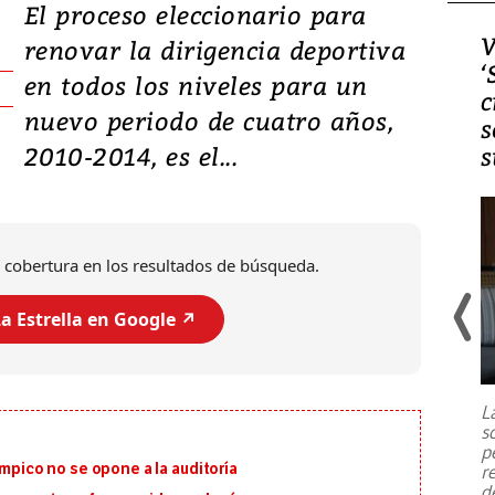
El proceso eleccionario para
Video, Japón: Terremoto
V
renovar la dirigencia deportiva
deja heridos y graves
‘
en todos los niveles para un
daños en Kumamoto
c
nuevo periodo de cuatro años,
s
2010-2014, es el...
s
 cobertura en los resultados de búsqueda.
a Estrella en Google ↗️
Un fuerte terremoto de magnitud
7,1 se registró este martes 28 de
julio en la prefectura de Kumamoto,
L
al sur de Japón, provocando una
s
emergencia de gran
...
p
ímpico no se opone a la auditoría
r
d