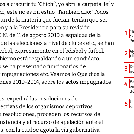
 discutir tu ‘Chichí’, yo abrí la carpeta, leí y
n; este no es mi estilo’. También dijo: ‘Todos
ran de la materia que fueran, tenían que ser
 y a la Presidencia para su revisión’.
Ma
1
.N. de 11 de agosto 2010 a espaldas de la
ev
Po
de las elecciones a nivel de clubes etc., se han
verbal, expresamente en el béisbol y fútbol,
Al
2
al
bierno está respaldando a un candidato.
 se ha presentado funcionarios de
De
3
no
, impugnaciones etc. Veamos lo Que dice la
iones 2010-2014, sobre los actos impugnados.
Ba
4
em
dó
es, expedirá las resoluciones de
Un
5
rectivas de los organismos deportivos
sa
s resoluciones, proceden los recursos de
nstancia y el recurso de apelación ante el
 con la cual se agota la vía gubernativa’.