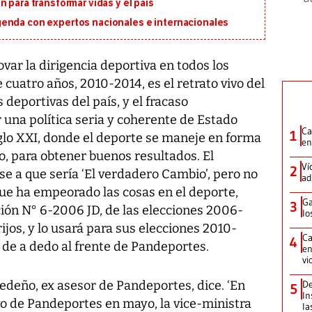
 para transformar vidas y el país
genda con expertos nacionales e internacionales
var la dirigencia deportiva en todos los
 cuatro años, 2010-2014, es el retrato vivo del
 deportivas del país, y el fracaso
na política seria y coherente de Estado
Ca
1
iglo XXI, donde el deporte se maneje en forma
en
eo, para obtener buenos resultados. El
Ví
2
e a que sería ‘El verdadero Cambio’, pero no
ad
que ha empeorado las cosas en el deporte,
Ga
3
ción N° 6-2006 JD, de las elecciones 2006-
lo
ijos, y lo usará para sus elecciones 2010-
Ca
4
de a dedo al frente de Pandeportes.
en
vi
edeño, ex asesor de Pandeportes, dice. ‘En
De
5
In
vo de Pandeportes en mayo, la vice-ministra
la