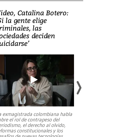
ideo, Catalina Botero:
Video: Lula la
Si la gente elige
candidatura 
riminales, las
promesas de i
ociedades deciden
en defensa, ed
uicidarse’
tierras raras
a exmagistrada colombiana habla
Entre recuerdos y es
obre el rol de contrapeso del
referencias hacia sus
eriodismo, el derecho al olvido,
presidente de Brasil,
eformas constitucionales y los
da Silva, oficializó 
esafíos de nuevas tecnologías
...
candidatura
...