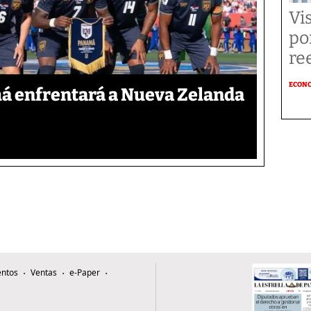
Vi
po
re
ECON
á enfrentará a Nueva Zelanda
ntos
Ventas
e-Paper