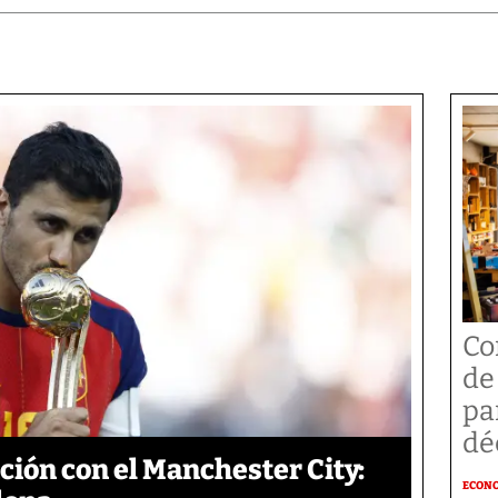
Co
de
pa
dé
ción con el Manchester City:
ECON