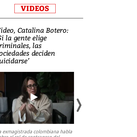
VIDEOS
ideo, Catalina Botero:
Video: Lula la
Si la gente elige
candidatura 
riminales, las
promesas de i
ociedades deciden
en defensa, ed
uicidarse’
tierras raras
a exmagistrada colombiana habla
Entre recuerdos y es
obre el rol de contrapeso del
referencias hacia sus