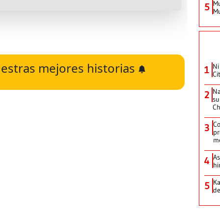
Mu
5
Mu
estras mejores historias
Ni
1
Ci
Na
2
su
Ch
Co
3
pr
m
As
4
hi
Ka
5
de