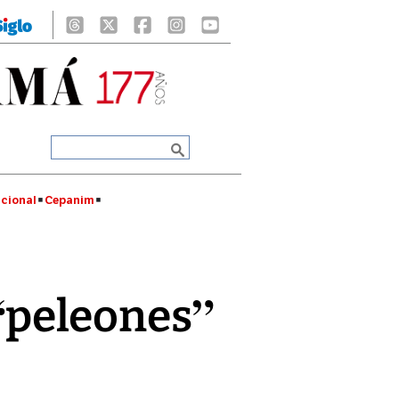
cional
Cepanim
 “peleones”