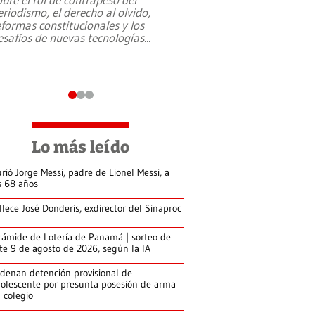
eriodismo, el derecho al olvido,
presidente de Brasil,
eformas constitucionales y los
da Silva, oficializó 
esafíos de nuevas tecnologías
...
candidatura
...
Lo más leído
rió Jorge Messi, padre de Lionel Messi, a
s 68 años
llece José Donderis, exdirector del Sinaproc
rámide de Lotería de Panamá | sorteo de
te 9 de agosto de 2026, según la IA
denan detención provisional de
olescente por presunta posesión de arma
 colegio