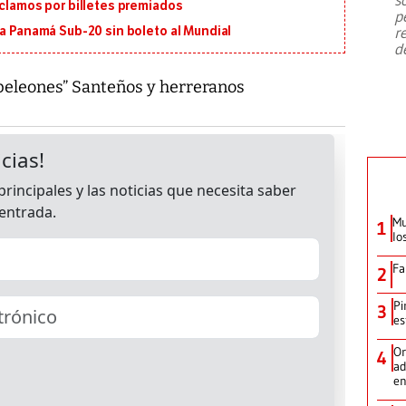
emergencia de gran
...
eclamos por billetes premiados
p
r
 a Panamá Sub-20 sin boleto al Mundial
d
 “peleones” Santeños y herreranos
Mu
1
lo
Fa
2
Pi
3
es
Or
4
ad
en