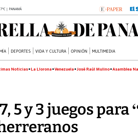
.7°C | PANAMÁ
MÍA
DEPORTES
VIDA Y CULTURA
OPINIÓN
MULTIMEDIA
timas Noticias
La Llorona
Venezuela
José Raúl Mulino
Asamblea Na
7, 5 y 3 juegos para
 herreranos