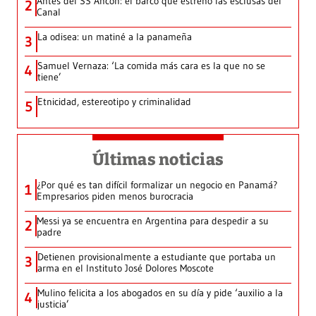
Antes del SS Ancon: el barco que estrenó las esclusas del
2
Canal
La odisea: un matiné a la panameña
3
Samuel Vernaza: ‘La comida más cara es la que no se
4
tiene’
Etnicidad, estereotipo y criminalidad
5
Últimas noticias
¿Por qué es tan difícil formalizar un negocio en Panamá?
1
Empresarios piden menos burocracia
Messi ya se encuentra en Argentina para despedir a su
2
padre
Detienen provisionalmente a estudiante que portaba un
3
arma en el Instituto José Dolores Moscote
Mulino felicita a los abogados en su día y pide ‘auxilio a la
4
justicia’