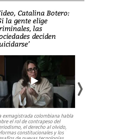
ideo, Catalina Botero:
Video: Lula la
Si la gente elige
candidatura 
riminales, las
promesas de i
ociedades deciden
en defensa, ed
uicidarse’
tierras raras
a exmagistrada colombiana habla
Entre recuerdos y es
obre el rol de contrapeso del
referencias hacia sus
eriodismo, el derecho al olvido,
presidente de Brasil,
eformas constitucionales y los
da Silva, oficializó 
esafíos de nuevas tecnologías
...
candidatura
...