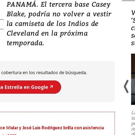
PANAMÁ. El tercera base Casey
Video, Japón: Terremoto
V
Blake, podría no volver a vestir
deja heridos y graves
‘
la camiseta de los Indios de
daños en Kumamoto
c
Cleveland en la próxima
s
temporada.
s
 cobertura en los resultados de búsqueda.
a Estrella en Google ↗️
Un fuerte terremoto de magnitud
7,1 se registró este martes 28 de
julio en la prefectura de Kumamoto,
L
al sur de Japón, provocando una
s
emergencia de gran
...
p
e titular y José Luis Rodríguez brilla con asistencia
r
d