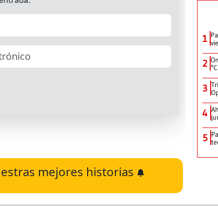
Pa
1
vi
On
2
°C
Tr
3
Op
Ah
4
ju
Pa
5
te
estras mejores historias