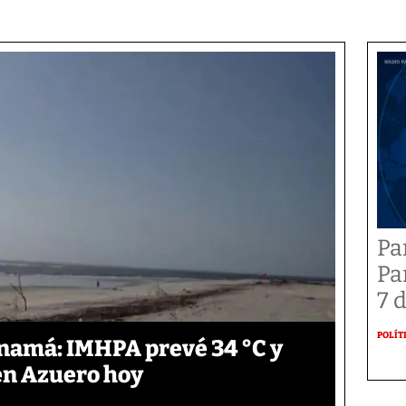
Pa
Pa
7 
POLÍT
anamá: IMHPA prevé 34 °C y
en Azuero hoy