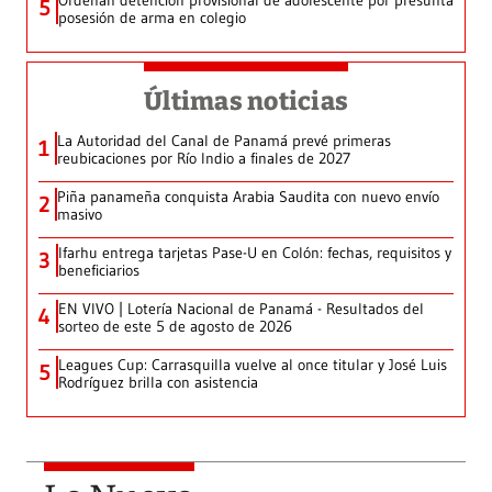
Ordenan detención provisional de adolescente por presunta
5
posesión de arma en colegio
Últimas noticias
La Autoridad del Canal de Panamá prevé primeras
1
reubicaciones por Río Indio a finales de 2027
Piña panameña conquista Arabia Saudita con nuevo envío
2
masivo
Ifarhu entrega tarjetas Pase-U en Colón: fechas, requisitos y
3
beneficiarios
EN VIVO | Lotería Nacional de Panamá - Resultados del
4
sorteo de este 5 de agosto de 2026
Leagues Cup: Carrasquilla vuelve al once titular y José Luis
5
Rodríguez brilla con asistencia