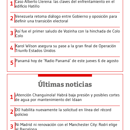
Caso Alberto Llerena: las claves del enfrentamiento en el
1
edificio Hatillo
Venezuela retoma diálogo entre Gobierno y oposición para
2
definir una transición electoral
Así fue el primer saludo de Vozinha con la hinchada de Colo
3
Colo
Karol Wilson asegura su pase a la gran final de Operación
4
Triunfo Estados Unidos
Panamá hoy de ‘Radio Panamá’ de este jueves 6 de agosto
5
Últimas noticias
¡Atención Changuinola! Habrá baja presión y posibles cortes
1
de agua por mantenimiento del Idaan
DIJ habilita nuevamente la solicitud en línea del récord
2
policivo
Ni Madrid ni renovación con el Manchester City: Rodri elige
3
al Barcelona