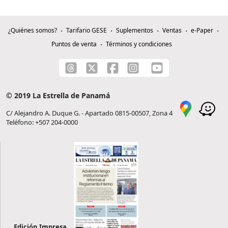
¿Quiénes somos?
Tarifario GESE
Suplementos
Ventas
e-Paper
Puntos de venta
Términos y condiciones
© 2019 La Estrella de Panamá
C/ Alejandro A. Duque G. - Apartado 0815-00507, Zona 4
Teléfono: +507 204-0000
Edición Impresa