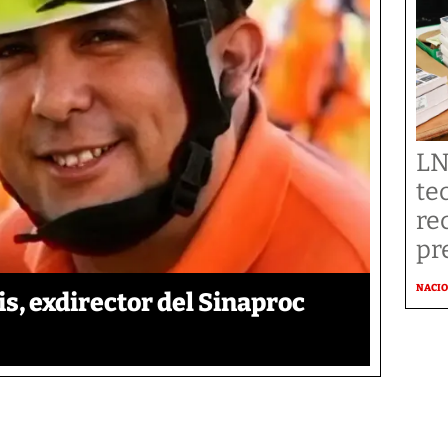
LN
te
re
pr
NACI
is, exdirector del Sinaproc