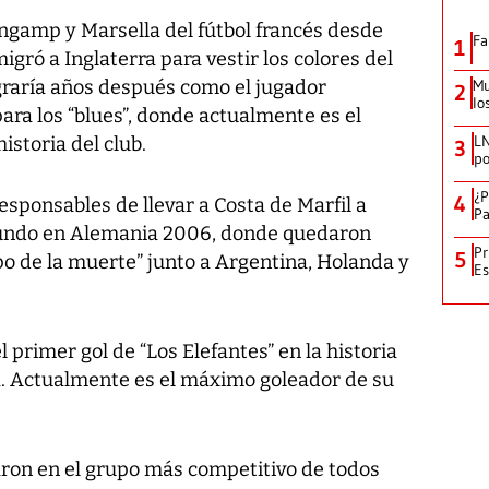
ngamp y Marsella del fútbol francés desde
Fa
1
gró a Inglaterra para vestir los colores del
graría años después como el jugador
Mu
2
lo
ara los “blues”, donde actualmente es el
LN
storia del club.
3
po
¿P
4
sponsables de llevar a Costa de Marfil a
Pa
Mundo en Alemania 2006, donde quedaron
Pr
5
o de la muerte” junto a Argentina, Holanda y
Es
 primer gol de “Los Elefantes” en la historia
a. Actualmente es el máximo goleador de su
on en el grupo más competitivo de todos