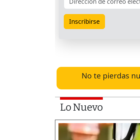
No te pierdas nu
Lo Nuevo