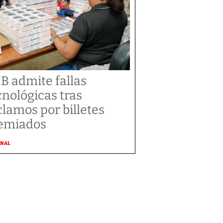
B admite fallas
cnológicas tras
clamos por billetes
emiados
ONAL