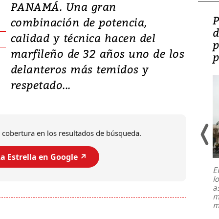
PANAMÁ. Una gran
Video: Lula lanza su
P
combinación de potencia,
candidatura con
d
calidad y técnica hacen del
promesas de inversión
p
marfileño de 32 años uno de los
en defensa, educación y
p
delanteros más temidos y
tierras raras
respetado...
 cobertura en los resultados de búsqueda.
a Estrella en Google ↗️
E
l
Entre recuerdos y escuetas
a
referencias hacia sus adversarios, el
m
presidente de Brasil, Luiz Inácio Lula
m
da Silva, oficializó este domingo su
candidatura
...