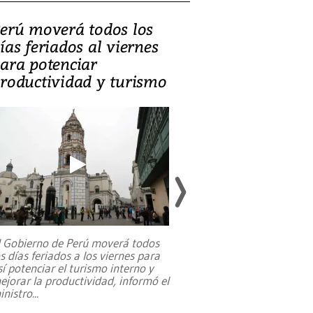
erú moverá todos los
Video, Catalin
ías feriados al viernes
‘Si la gente el
ara potenciar
criminales, la
roductividad y turismo
sociedades de
suicidarse’
l Gobierno de Perú moverá todos
os días feriados a los viernes para
La exmagistrada co
sí potenciar el turismo interno y
sobre el rol de contr
ejorar la productividad, informó el
periodismo, el derech
inistro
...
reformas constitucio
desafíos de nuevas t