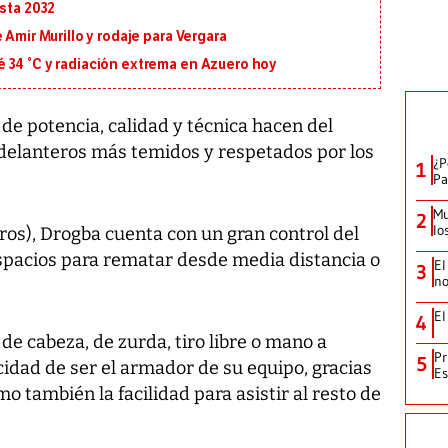
asta 2032
 Amir Murillo y rodaje para Vergara
 34 °C y radiación extrema en Azuero hoy
 potencia, calidad y técnica hacen del
 delanteros más temidos y respetados por los
¿P
1
Pa
Mu
2
lo
ros), Drogba cuenta con un gran control del
espacios para rematar desde media distancia o
El
3
no
El
4
e cabeza, de zurda, tiro libre o mano a
Pr
5
cidad de ser el armador de su equipo, gracias
Es
mo también la facilidad para asistir al resto de