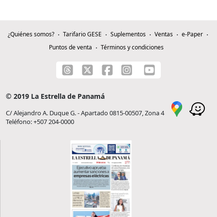
¿Quiénes somos?
Tarifario GESE
Suplementos
Ventas
e-Paper
Puntos de venta
Términos y condiciones
© 2019 La Estrella de Panamá
C/ Alejandro A. Duque G. - Apartado 0815-00507, Zona 4
Teléfono: +507 204-0000