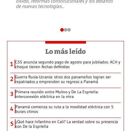
olvido, reformas constitucionales y los desafíos
de nuevas tecnologías
...
Lo más leído
CSS anuncia segundo pago de agosto para jubilados: ACH y
1
cheque tienen fechas definidas
Guerra Rusia-Ucrania: otros dos panameños logran ser
2
repatriados y emprenden su regreso a Panamá
Primera reunión entre Mulino y De La Espriella:
3
interconexión eléctrica en la mira
Panamá comienza su ruta a la movilidad eléctrica con 5
4
buses chinos
¿Qué hace Infantino en Cali? La verdad sobre su presencia
5
con De la Espriella