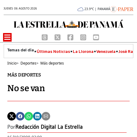
JUEVES 06 AGOSTO 2026
23.9°C | PANAMÁ
Últimas Noticias
La Llorona
Venezuela
José Raúl
Inicio
>
Deportes
>
Más deportes
MÁS DEPORTES
No se van
Por
Redacción Digital La Estrella