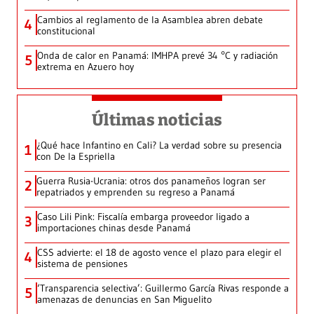
Cambios al reglamento de la Asamblea abren debate
4
constitucional
Onda de calor en Panamá: IMHPA prevé 34 °C y radiación
5
extrema en Azuero hoy
Últimas noticias
¿Qué hace Infantino en Cali? La verdad sobre su presencia
1
con De la Espriella
Guerra Rusia-Ucrania: otros dos panameños logran ser
2
repatriados y emprenden su regreso a Panamá
Caso Lili Pink: Fiscalía embarga proveedor ligado a
3
importaciones chinas desde Panamá
CSS advierte: el 18 de agosto vence el plazo para elegir el
4
sistema de pensiones
‘Transparencia selectiva’: Guillermo García Rivas responde a
5
amenazas de denuncias en San Miguelito