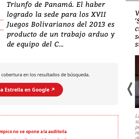
Triunfo de Panamá. El haber
Video, Japón: Terremoto
V
logrado la sede para los XVII
deja heridos y graves
‘
Juegos Bolivarianos del 2013 es
daños en Kumamoto
c
producto de un trabajo arduo y
s
de equipo del C...
s
 cobertura en los resultados de búsqueda.
a Estrella en Google ↗️
Un fuerte terremoto de magnitud
7,1 se registró este martes 28 de
julio en la prefectura de Kumamoto,
L
al sur de Japón, provocando una
s
emergencia de gran
...
p
ímpico no se opone a la auditoría
r
d