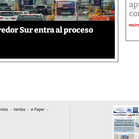
ap
co
POLÍT
edor Sur entra al proceso
ntos
Ventas
e-Paper