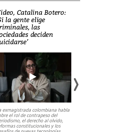
ideo, Catalina Botero:
Video: Lula la
Si la gente elige
candidatura 
riminales, las
promesas de i
ociedades deciden
en defensa, ed
uicidarse’
tierras raras
a exmagistrada colombiana habla
Entre recuerdos y es
obre el rol de contrapeso del
referencias hacia sus
eriodismo, el derecho al olvido,
presidente de Brasil,
eformas constitucionales y los
da Silva, oficializó 
esafíos de nuevas tecnologías
...
candidatura
...