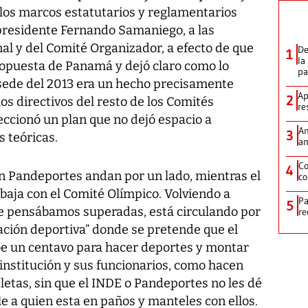
 los marcos estatutarios y reglamentarios
epresidente Fernando Samaniego, a las
al y del Comité Organizador, a efecto de que
De
1
la
ropuesta de Panamá y dejó claro como lo
p
 sede del 2013 era un hecho precisamente
Ap
2
os directivos del resto de los Comités
re
eccionó un plan que no dejó espacio a
Am
3
 teóricas.
am
Co
4
n Pandeportes andan por un lado, mientras el
co
baja con el Comité Olímpico. Volviendo a
Pa
5
ue pensábamos superadas, está circulando por
re
iación deportiva” donde se pretende que el
ibe un centavo para hacer deportes y montar
ta institución y sus funcionarios, como hacen
letas, sin que el INDE o Pandeportes no les dé
le a quien esta en paños y manteles con ellos.