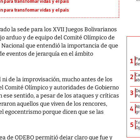
 para transformar vidas y el país
 para transformar vidas y el país
ado la sede para los XVII Juegos Bolivarianos
ajo arduo y de equipo del Comité Olímpico de
 Nacional que entendió la importancia de que
 de eventos de jerarquía en el ámbito
Pa
1
de
Ca
2
 ni de la improvisación, mucho antes de los
ab
del Comité Olímpico y autoridades de Gobierno
De
3
 ese sentido, a pesar de los ataques y críticas
Po
aron aquellos que viven de los rencores,
Ab
4
o el egocentrismo porque dicen que se las
gr
Tr
5
Op
 de ODEBO permitió dejar claro que fue y