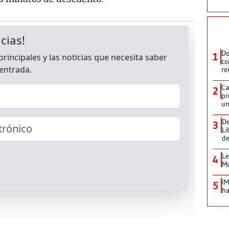
Do
1
co
re
Ca
2
pr
un
De
3
Li
de
Le
4
Mu
IM
5
ha