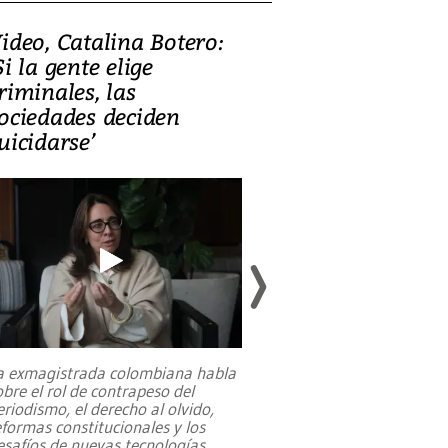
ideo, Catalina Botero:
Video: Lula la
Si la gente elige
candidatura 
riminales, las
promesas de i
ociedades deciden
en defensa, ed
uicidarse’
tierras raras
a exmagistrada colombiana habla
Entre recuerdos y es
obre el rol de contrapeso del
referencias hacia sus
eriodismo, el derecho al olvido,
presidente de Brasil,
eformas constitucionales y los
da Silva, oficializó 
esafíos de nuevas tecnologías
...
candidatura
...