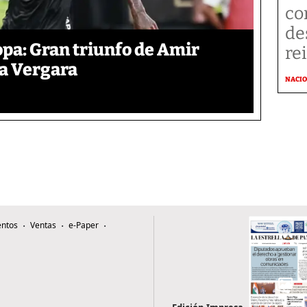
co
de
pa: Gran triunfo de Amir
re
ra Vergara
NACI
ntos
Ventas
e-Paper