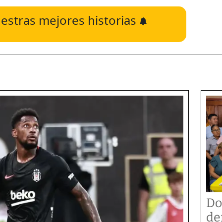
estras mejores historias
Do
de