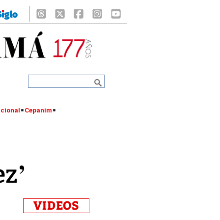
cional
Cepanim
ez’
VIDEOS