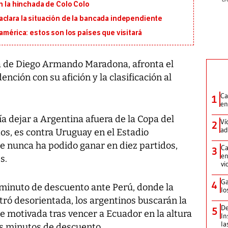
on la hinchada de Colo Colo
aclara la situación de la bancada independiente
américa: estos son los países que visitará
 de Diego Armando Maradona, afronta el
ención con su afición y la clasificación al
Ca
1
en
ía dejar a Argentina afuera de la Copa del
Ví
2
ad
os, es contra Uruguay en el Estadio
 nunca ha podido ganar en diez partidos,
Ca
3
en
s.
vi
Ga
4
o minuto de descuento ante Perú, donde la
lo
tró desorientada, los argentinos buscarán la
De
5
iene motivada tras vencer a Ecuador en la altura
In
la
los minutos de descuento.