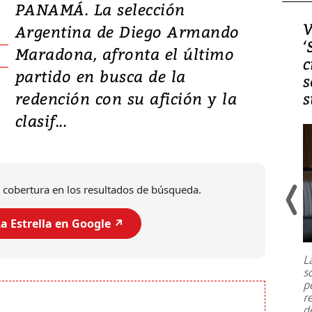
PANAMÁ. La selección
Video, Japón: Terremoto
V
Argentina de Diego Armando
deja heridos y graves
‘
Maradona, afronta el último
daños en Kumamoto
c
partido en busca de la
s
redención con su afición y la
s
clasif...
 cobertura en los resultados de búsqueda.
a Estrella en Google ↗️
Un fuerte terremoto de magnitud
7,1 se registró este martes 28 de
julio en la prefectura de Kumamoto,
L
al sur de Japón, provocando una
s
emergencia de gran
...
p
r
d