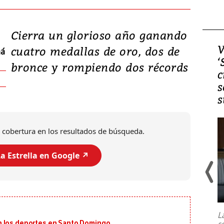
Cierra un glorioso año ganando
Video, Japón: Terremoto
V
cuatro medallas de oro, dos de
má
deja heridos y graves
‘
bronce y rompiendo dos récords
daños en Kumamoto
c
s
s
 cobertura en los resultados de búsqueda.
a Estrella en Google ↗️
Un fuerte terremoto de magnitud
7,1 se registró este martes 28 de
julio en la prefectura de Kumamoto,
L
al sur de Japón, provocando una
s
n los deportes en Santo Domingo