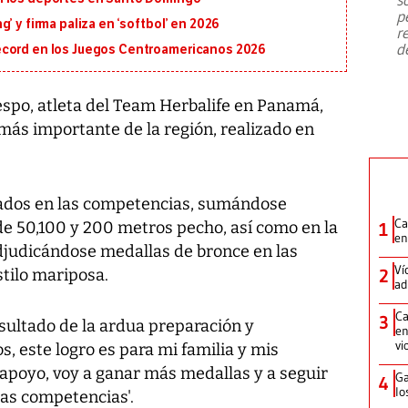
emergencia de gran
...
p
’ y firma paliza en ‘softbol’ en 2026
r
d
écord en los Juegos Centroamericanos 2026
spo, atleta del Team Herbalife en Panamá,
más importante de la región, realizado en
ltados en las competencias, sumándose
Ca
de 50,100 y 200 metros pecho, así como en la
1
en
adjudicándose medallas de bronce en las
Ví
tilo mariposa.
2
ad
Ca
3
esultado de la ardua preparación y
en
vi
s, este logro es para mi familia y mis
 apoyo, voy a ganar más medallas y a seguir
Ga
4
lo
as competencias'.