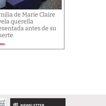
milia de Marie Claire
vela querella
esentada antes de su
erte
ONAL
NEWSLETTER