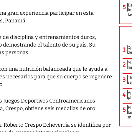
De
5
In
una gran experiencia participar en esta
la
ís, Panamá.
e de disciplina y entrenamientos duros,
 demostrando el talento de su país. Su
Op
1
as personas.
de
Mo
2
mi
con una nutrición balanceada que le ayuda a
les necesarios para que su cuerpo se regenere
Th
3
se
o.
Ap
4
pl
los Juegos Deportivos Centroamericanos
El
a, Crespo, obtiene seis medallas de oro.
5
la
mi
r Roberto Crespo Echeverría se identifica por