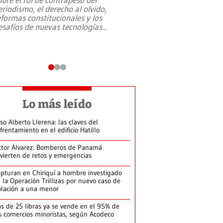
eriodismo, el derecho al olvido,
presidente de Brasil,
eformas constitucionales y los
da Silva, oficializó 
esafíos de nuevas tecnologías
...
candidatura
...
Lo más leído
so Alberto Llerena: las claves del
frentamiento en el edificio Hatillo
ctor Álvarez: Bomberos de Panamá
vierten de retos y emergencias
pturan en Chiriquí a hombre investigado
 la Operación Trillizas por nuevo caso de
olación a una menor
s de 25 libras ya se vende en el 95% de
s comercios minoristas, según Acodeco