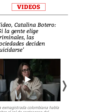
VIDEOS
ideo, Catalina Botero:
Video: Lula la
Si la gente elige
candidatura 
riminales, las
promesas de i
ociedades deciden
en defensa, ed
uicidarse’
tierras raras
a exmagistrada colombiana habla
Entre recuerdos y es
obre el rol de contrapeso del
referencias hacia sus