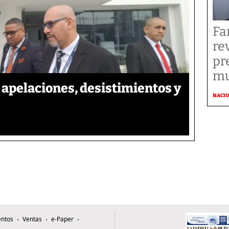
Fa
re
pr
mu
apelaciones, desistimientos y
NACI
ntos
Ventas
e-Paper