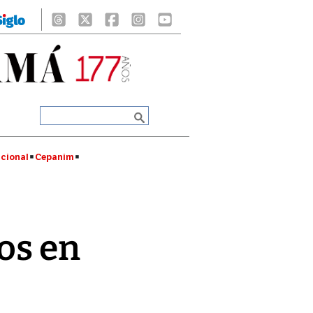
cional
Cepanim
os en