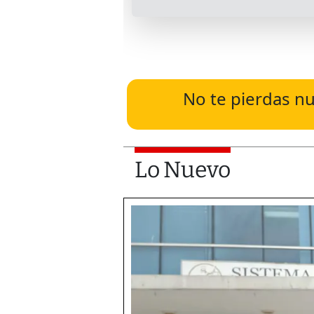
No te pierdas nu
Lo Nuevo