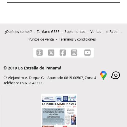
¿Quiénes somos?
Tarifario GESE
Suplementos
Ventas
e-Paper
Puntos de venta
Términos y condiciones
© 2019 La Estrella de Panamá
C/ Alejandro A. Duque G. - Apartado 0815-00507, Zona 4
Teléfono: +507 204-0000