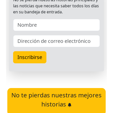
No te pierdas nuestras mejores
historias