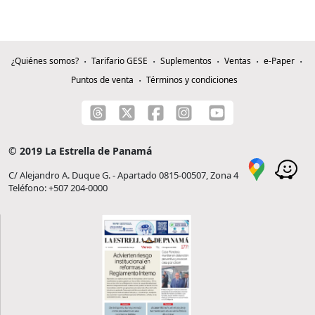
¿Quiénes somos?
Tarifario GESE
Suplementos
Ventas
e-Paper
Puntos de venta
Términos y condiciones
© 2019 La Estrella de Panamá
C/ Alejandro A. Duque G. - Apartado 0815-00507, Zona 4
Teléfono: +507 204-0000