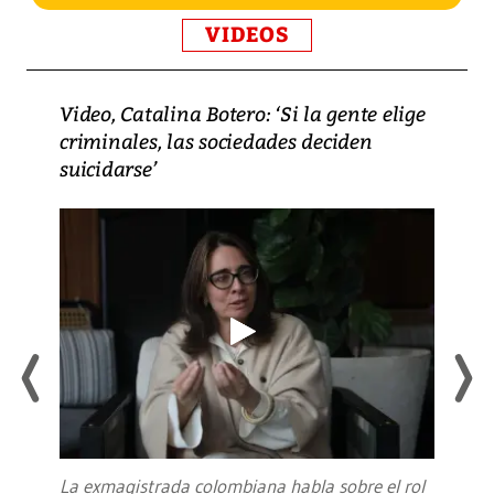
VIDEOS
Video, Catalina Botero: ‘Si la gente elige
criminales, las sociedades deciden
suicidarse’
La exmagistrada colombiana habla sobre el rol