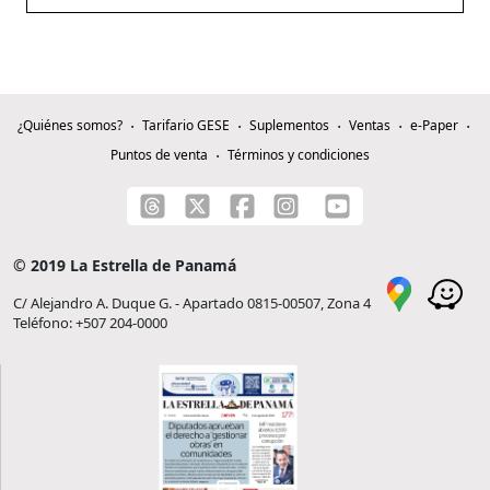
¿Quiénes somos?
Tarifario GESE
Suplementos
Ventas
e-Paper
Puntos de venta
Términos y condiciones
© 2019 La Estrella de Panamá
C/ Alejandro A. Duque G. - Apartado 0815-00507, Zona 4
Teléfono: +507 204-0000