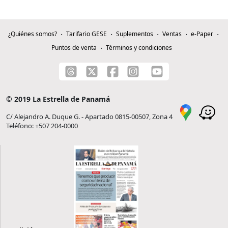
¿Quiénes somos?
Tarifario GESE
Suplementos
Ventas
e-Paper
Puntos de venta
Términos y condiciones
© 2019 La Estrella de Panamá
C/ Alejandro A. Duque G. - Apartado 0815-00507, Zona 4
Teléfono: +507 204-0000