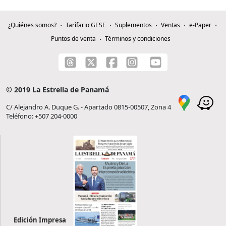
¿Quiénes somos?
Tarifario GESE
Suplementos
Ventas
e-Paper
Puntos de venta
Términos y condiciones
© 2019 La Estrella de Panamá
C/ Alejandro A. Duque G. - Apartado 0815-00507, Zona 4
Teléfono: +507 204-0000
Edición Impresa