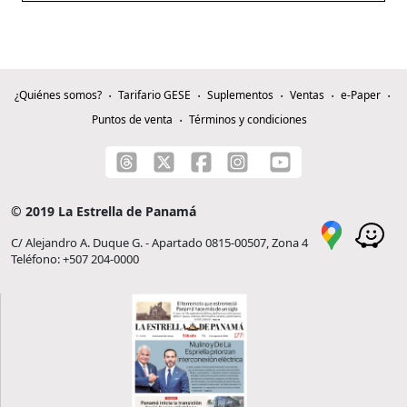
¿Quiénes somos?
Tarifario GESE
Suplementos
Ventas
e-Paper
Puntos de venta
Términos y condiciones
© 2019 La Estrella de Panamá
C/ Alejandro A. Duque G. - Apartado 0815-00507, Zona 4
Teléfono: +507 204-0000