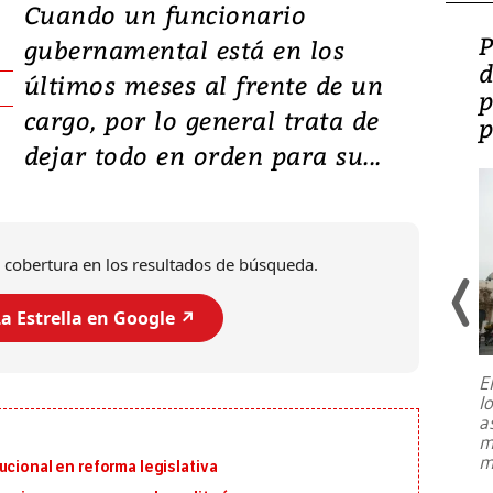
Cuando un funcionario
Video: Lula lanza su
P
gubernamental está en los
candidatura con
d
últimos meses al frente de un
promesas de inversión
p
cargo, por lo general trata de
en defensa, educación y
p
dejar todo en orden para su...
tierras raras
 cobertura en los resultados de búsqueda.
a Estrella en Google ↗️
E
l
Entre recuerdos y escuetas
a
referencias hacia sus adversarios, el
m
presidente de Brasil, Luiz Inácio Lula
m
ucional en reforma legislativa
da Silva, oficializó este domingo su
candidatura
...