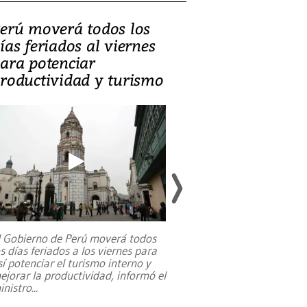
erú moverá todos los
Video, Catalin
ías feriados al viernes
‘Si la gente el
ara potenciar
criminales, la
roductividad y turismo
sociedades de
suicidarse’
l Gobierno de Perú moverá todos
os días feriados a los viernes para
La exmagistrada co
sí potenciar el turismo interno y
sobre el rol de contr
ejorar la productividad, informó el
periodismo, el derech
inistro
...
reformas constitucio
desafíos de nuevas t