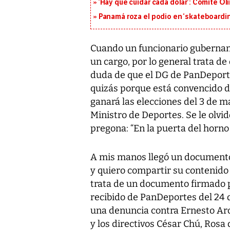
‘Hay que cuidar cada dólar’: Comité Ol
Panamá roza el podio en ‘skateboarding
Cuando un funcionario gubername
un cargo, por lo general trata d
duda de que el DG de PanDeporte
quizás porque está convencido d
ganará las elecciones del 3 de ma
Ministro de Deportes. Se le olvid
pregona: “En la puerta del horno
A mis manos llegó un documento
y quiero compartir su contenido 
trata de un documento firmado po
recibido de PanDeportes del 24 d
una denuncia contra Ernesto Arce
y los directivos César Chú, Ros