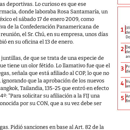
s deportivas. Lo curioso es que ese
rmacia, donde laboraba Rosa Santamaría, un
México el sábado 17 de enero 2009, como
tiva de la Confederación Panamericana de
¡V
1
de
 reunión, el Sr. Chú, en su empresa, unos días
D
bió en su oficina el 13 de enero.
De
2
de
ar
juntillas, de que se trata de una especie de
que tiene un olor fétido. Lo llamativo fue que el
Pr
3
di
s, señala que está afiliado al COP, lo que no
o, ignorando que la aprobación de los nuevos
Vu
4
an
Bangkok, Tailandia, 135-25 que entró en efecto
: “Para solicitar su afiliación a la FIJ una
An
5
fi
conocida por su CON, que a su vez debe ser
gas. Pidió sanciones en base al Art. 82 de la