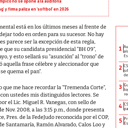
ímpico no se opone a la auditoría
’ y firma paliza en ‘softbol’ en 2026
ntal está en los últimos meses al frente de
e dejar todo en orden para su sucesor. No hay
s parece ser la excepción de esta regla,
Au
1
e que su candidata presidencial “BH 09”,
al
Es
yo, y esto sellará su “asunción” al “trono” de
ó aquella frase célebre y aleccionador que
CS
2
ju
 se quema el pan”.
de
Gu
3
 que me hace recordar la “Tremenda Corte”,
lo
re
con ustedes mis distinguidos lectores. Se
r el Lic. Miguel R. Vanegas, con sello de
CS
4
pa
e Nov. 2008, a las 3:15 p.m., donde presenta
, Pres. de la FedeJudo reconocida por el COP,
Pr
5
Es
a de Santamaría, Ramón Alvarado, Calos Loo y