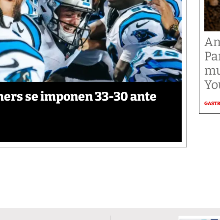
An
Pa
mu
Yo
thers se imponen 33-30 ante
GAST