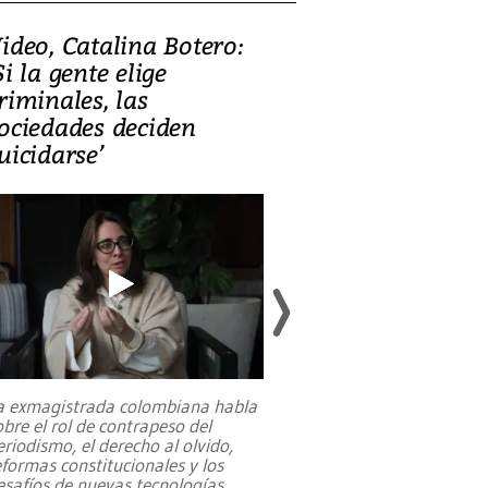
ideo, Catalina Botero:
Video: Lula la
Si la gente elige
candidatura 
riminales, las
promesas de i
ociedades deciden
en defensa, ed
uicidarse’
tierras raras
a exmagistrada colombiana habla
Entre recuerdos y es
obre el rol de contrapeso del
referencias hacia sus
eriodismo, el derecho al olvido,
presidente de Brasil,
eformas constitucionales y los
da Silva, oficializó 
esafíos de nuevas tecnologías
...
candidatura
...