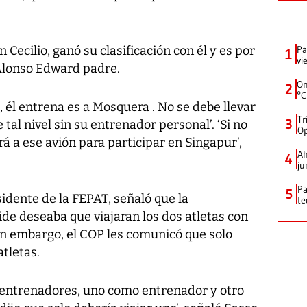
Cecilio, ganó su clasificación con él y es por
Pa
1
vi
o Alonso Edward padre.
On
2
°C
, él entrena es a Mosquera . No se debe llevar
Tr
3
tal nivel sin su entrenador personal’. ‘Si no
Op
ará a ese avión para participar en Singapur’,
Ah
4
ju
Pa
5
sidente de la FEPAT, señaló que la
te
de deseaba que viajaran los dos atletas con
in embargo, el COP les comunicó que solo
atletas.
 entrenadores, uno como entrenador y otro