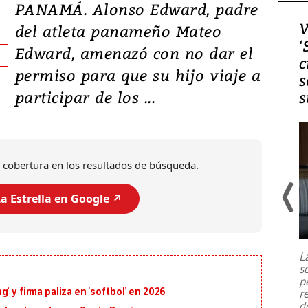
PANAMÁ. Alonso Edward, padre
Video, Japón: Terremoto
V
del atleta panameño Mateo
deja heridos y graves
‘
Edward, amenazó con no dar el
daños en Kumamoto
c
permiso para que su hijo viaje a
s
participar de los ...
s
 cobertura en los resultados de búsqueda.
a Estrella en Google ↗️
Un fuerte terremoto de magnitud
7,1 se registró este martes 28 de
julio en la prefectura de Kumamoto,
L
al sur de Japón, provocando una
s
emergencia de gran
...
p
’ y firma paliza en ‘softbol’ en 2026
r
d