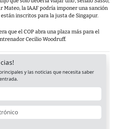
ijo que solo debería viajar uno’, señaló Sasso,
ar Mateo, la IAAF podría imponer una sanción
están inscritos para la justa de Singapur.
era que el COP abra una plaza más para el
 entrenador Cecilio Woodruff.