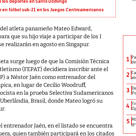
n los deportes en Santo Domingo
e en fútbol sub-21 en los Juegos Centroamericanos
del atleta panameño Mateo Edward,
a que su hijo viaje a participar de los I
se realizarán en agosto en Singapur.
Pa
1
tleta surge luego de que la Comisión Técnica
de
etismo (FEPAT) decidiera inscribir ante el
Ca
2
) a Néstor Jaén como entrenador del
ab
mpica, en lugar de Cecilio Woodruff,
De
3
locista en la prueba Selectiva Sudamericanos
Po
n Uberlândia, Brasil, donde Mateo logró su
Tr
4
ur.
Op
Ab
5
gr
 entrenador Jaén, en el listado se encuentra
era, quien también participará en los citados