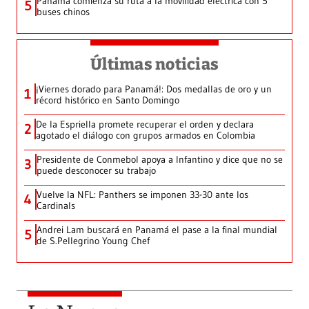
Panamá comienza su ruta a la movilidad eléctrica con 5
5
buses chinos
Últimas noticias
¡Viernes dorado para Panamá!: Dos medallas de oro y un
1
récord histórico en Santo Domingo
De la Espriella promete recuperar el orden y declara
2
agotado el diálogo con grupos armados en Colombia
Presidente de Conmebol apoya a Infantino y dice que no se
3
puede desconocer su trabajo
Vuelve la NFL: Panthers se imponen 33-30 ante los
4
Cardinals
Andrei Lam buscará en Panamá el pase a la final mundial
5
de S.Pellegrino Young Chef