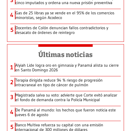
3
cinco imputados y ordena una nueva prisión preventiva
Gas de 25 libras ya se vende en el 95% de los comercios
4
minoristas, según Acodeco
Docentes de Colón denuncian fallos contradictorios y
5
desacato de órdenes de reintegro
Últimas noticias
Alyiah Lide logra oro en gimnasia y Panamá alista su cierre
1
en Santo Domingo 2026
Terapia dirigida reduce 94 % riesgo de progresión
2
intracraneal en tipo de cáncer de pulmón
Magistrada salva su voto: advierte que Corte evitó analizar
3
el fondo de demanda contra la Policía Municipal
De Panamá al mundo: los hechos que fueron noticia este
4
jueves 6 de agosto
Banco Multiva refuerza su capital con una emisión
5
internacional de 300 millones de dólares