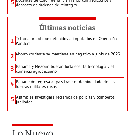
Docentes de Colón denuncian fallos contradictorios y
5
desacato de órdenes de reintegro
Últimas noticias
Tribunal mantiene detenidos a imputados en Operación
1
Pandora
Ahorro corriente se mantiene en negativo a junio de 2026
2
Panamá y Missouri buscan fortalecer la tecnología y el
3
comercio agropecuario
Panameño regresa al país tras ser desvinculado de las
4
fuerzas militares rusas
Asamblea investigará reclamos de policías y bomberos
5
jubilados
Lo Nuevo