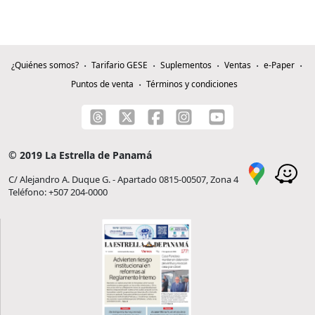
¿Quiénes somos?
Tarifario GESE
Suplementos
Ventas
e-Paper
Puntos de venta
Términos y condiciones
© 2019 La Estrella de Panamá
C/ Alejandro A. Duque G. - Apartado 0815-00507, Zona 4
Teléfono: +507 204-0000