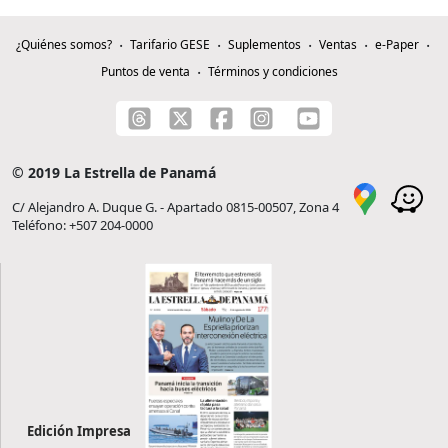
¿Quiénes somos?
Tarifario GESE
Suplementos
Ventas
e-Paper
Puntos de venta
Términos y condiciones
© 2019 La Estrella de Panamá
C/ Alejandro A. Duque G. - Apartado 0815-00507, Zona 4
Teléfono: +507 204-0000
Edición Impresa