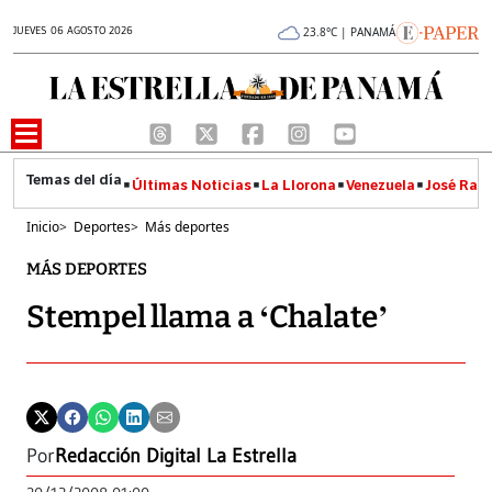
JUEVES 06 AGOSTO 2026
23.8°C | PANAMÁ
Últimas Noticias
La Llorona
Venezuela
José Raúl
Inicio
>
Deportes
>
Más deportes
MÁS DEPORTES
Stempel llama a ‘Chalate’
Por
Redacción Digital La Estrella