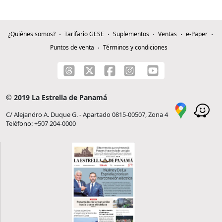
¿Quiénes somos?
Tarifario GESE
Suplementos
Ventas
e-Paper
Puntos de venta
Términos y condiciones
© 2019 La Estrella de Panamá
C/ Alejandro A. Duque G. - Apartado 0815-00507, Zona 4
Teléfono: +507 204-0000