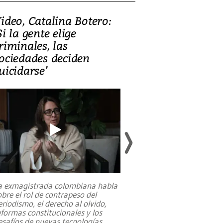
ideo, Catalina Botero:
Video: Lula la
Si la gente elige
candidatura 
riminales, las
promesas de i
ociedades deciden
en defensa, ed
uicidarse’
tierras raras
a exmagistrada colombiana habla
Entre recuerdos y es
obre el rol de contrapeso del
referencias hacia sus
eriodismo, el derecho al olvido,
presidente de Brasil,
eformas constitucionales y los
da Silva, oficializó 
esafíos de nuevas tecnologías
...
candidatura
...