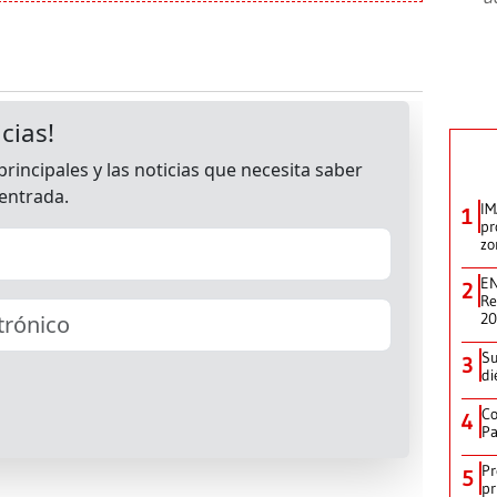
IM
1
pr
zo
EN
2
Re
2
Su
3
di
Co
4
Pa
Pr
5
pr