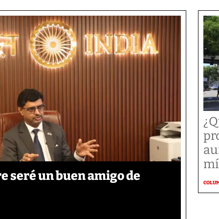
¿Q
pr
au
mí
re seré un buen amigo de
COLU