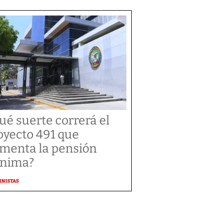
ué suerte correrá el
oyecto 491 que
menta la pensión
nima?
MNISTAS