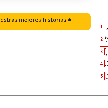
estras mejores historias
Su
1
P
Se
2
la
Po
3
‘g
Pr
4
po
Se
5
co