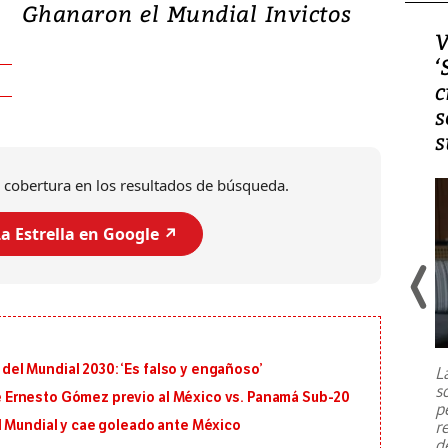
Ghanaron el Mundial Invictos
Video, Japón: Terremoto
V
deja heridos y graves
‘
daños en Kumamoto
c
s
s
 cobertura en los resultados de búsqueda.
a Estrella en Google ↗️
Un fuerte terremoto de magnitud
7,1 se registró este martes 28 de
julio en la prefectura de Kumamoto,
l del Mundial 2030: ‘Es falso y engañoso’
L
al sur de Japón, provocando una
s
emergencia de gran
...
 de Ernesto Gómez previo al México vs. Panamá Sub-20
p
r
l Mundial y cae goleado ante México
d