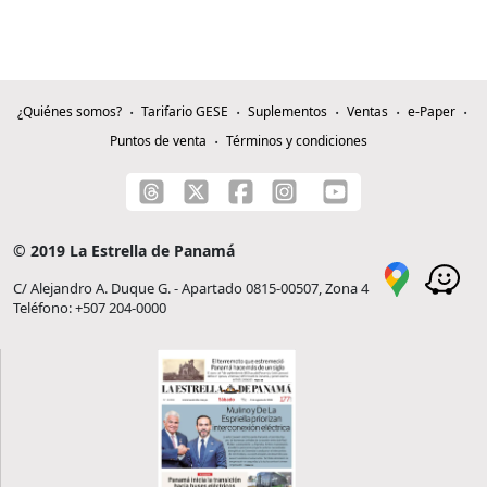
¿Quiénes somos?
Tarifario GESE
Suplementos
Ventas
e-Paper
Puntos de venta
Términos y condiciones
© 2019 La Estrella de Panamá
C/ Alejandro A. Duque G. - Apartado 0815-00507, Zona 4
Teléfono: +507 204-0000