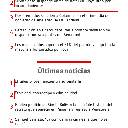
MiAmbiente suspende obras de hotel en Playa Bijao por
2
incumplimientos
Dos atentados sacuden a Colombia en el primer día de
3
gobierno de Abelardo De La Espriella
Persecución en Chepo: capturan a hombre señalado de
4
disparar contra agentes del Senafront
Los no alineados superan el 51% del padrón y le quitan la
5
mayoría a los partidos políticos
Últimas noticias
El talento joven encuentra su pantalla​
1
Etnicidad, estereotipo y criminalidad
2
El óleo perdido de Simón Bolívar: la increíble historia del
3
retrato que apareció en Panamá y regresó a Venezuela
Samuel Vernaza: ‘La comida más cara es la que no se
4
tiene’