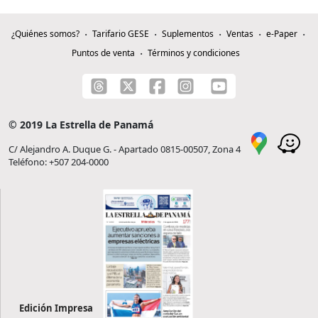
¿Quiénes somos?
Tarifario GESE
Suplementos
Ventas
e-Paper
Puntos de venta
Términos y condiciones
© 2019 La Estrella de Panamá
C/ Alejandro A. Duque G. - Apartado 0815-00507, Zona 4
Teléfono: +507 204-0000
Edición Impresa