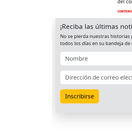
del co
CONTENI