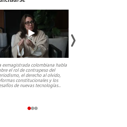
a exmagistrada colombiana habla
Entre recuerdos y es
obre el rol de contrapeso del
referencias hacia sus
eriodismo, el derecho al olvido,
presidente de Brasil,
eformas constitucionales y los
da Silva, oficializó 
esafíos de nuevas tecnologías
...
candidatura
...