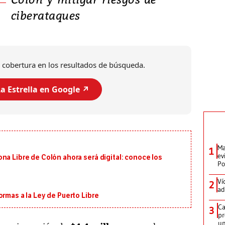
ciberataques
 cobertura en los resultados de búsqueda.
a Estrella en Google ↗️
Ma
1
ev
na Libre de Colón ahora será digital: conoce los
Po
Ví
2
ad
ormas a la Ley de Puerto Libre
Ca
3
pr
un