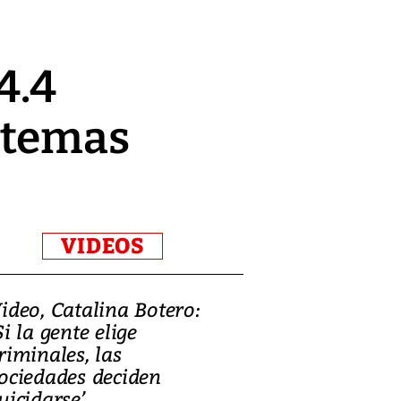
4.4
stemas
VIDEOS
ideo, Catalina Botero:
Video: Lula la
Si la gente elige
candidatura 
riminales, las
promesas de i
ociedades deciden
en defensa, ed
uicidarse’
tierras raras