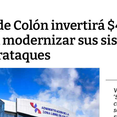
de Colón invertirá $
 modernizar sus si
rataques
Video, Japón: Terremoto
V
deja heridos y graves
‘
daños en Kumamoto
c
s
s