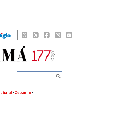
cional
Cepanim