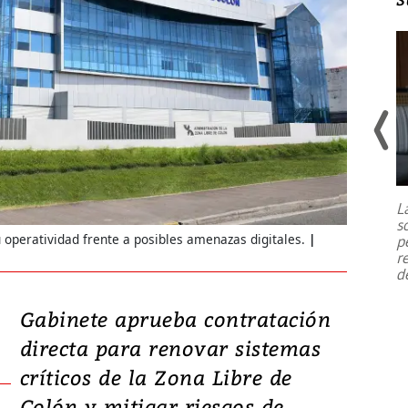
Un fuerte terremoto de magnitud
7,1 se registró este martes 28 de
julio en la prefectura de Kumamoto,
L
al sur de Japón, provocando una
s
emergencia de gran
...
 operatividad frente a posibles amenazas digitales.
p
r
d
Gabinete aprueba contratación
directa para renovar sistemas
críticos de la Zona Libre de
Colón y mitigar riesgos de