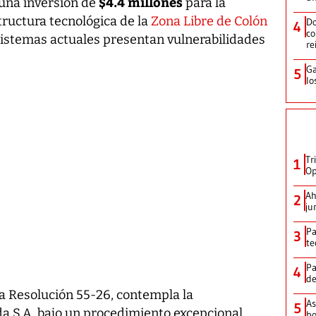
$4.4 millones
 una inversión de
para la
tructura tecnológica de la
Zona Libre de Colón
Do
4
co
 sistemas actuales presentan vulnerabilidades
re
Ga
5
lo
Tr
1
Op
Ah
2
ju
Pa
3
te
Pa
4
de
a Resolución 55-26, contempla la
As
5
a S.A. bajo un procedimiento excepcional,
bo