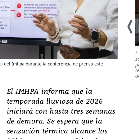
Un fuerte terremoto de magnitud
7,1 se registró este martes 28 de
julio en la prefectura de Kumamoto,
L
al sur de Japón, provocando una
s
emergencia de gran
...
ral del Imhpa durante la conferencia de prensa este
p
r
d
El IMHPA informa que la
temporada lluviosa de 2026
iniciará con hasta tres semanas
de demora. Se espera que la
sensación térmica alcance los