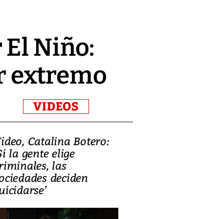
 El Niño:
or extremo
VIDEOS
ideo, Catalina Botero:
Video: Lula la
Si la gente elige
candidatura 
riminales, las
promesas de i
ociedades deciden
en defensa, ed
uicidarse’
tierras raras