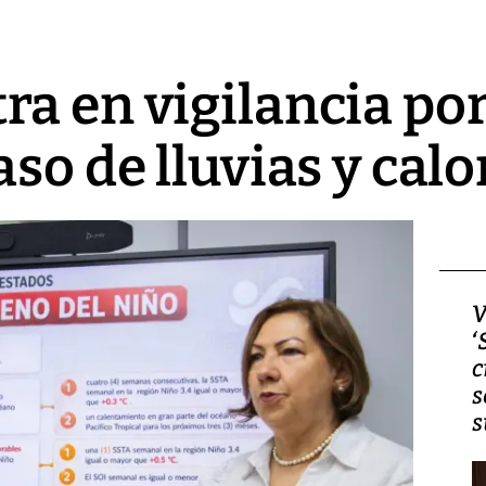
a en vigilancia por
aso de lluvias y cal
Video, Japón: Terremoto
V
deja heridos y graves
‘
daños en Kumamoto
c
s
s