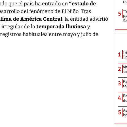
re
“estado de
ndo que el país ha entrado en
sarrollo del fenómeno de El Niño. Tras
‘T
5
Ri
Clima de América Central
, la entidad advirtió
Sa
temporada lluviosa
 irregular de la
y
 registros habituales entre mayo y julio de
Tr
1
Op
Ah
2
ju
Pa
3
te
Pa
4
de
As
5
bo