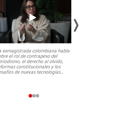
a exmagistrada colombiana habla
Entre recuerdos y es
obre el rol de contrapeso del
referencias hacia sus
eriodismo, el derecho al olvido,
presidente de Brasil,
eformas constitucionales y los
da Silva, oficializó 
esafíos de nuevas tecnologías
...
candidatura
...