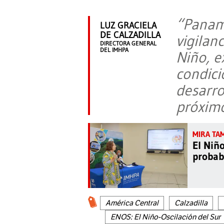
“Panam
LUZ GRACIELA
DE CALZADILLA
vigilan
DIRECTORA GENERAL
DEL IMHPA
Niño, e
condici
desarro
próxim
El Niñ
probab
América Central
Calzadilla
ENOS: El Niño-Oscilación del Sur