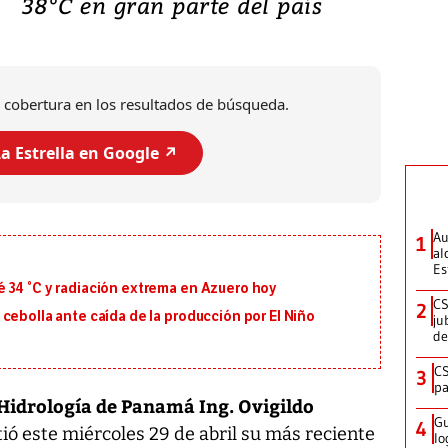
38°C en gran parte del país
 cobertura en los resultados de búsqueda.
a Estrella en Google ↗️
Au
1
al
Es
 34 °C y radiación extrema en Azuero hoy
CS
2
cebolla ante caída de la producción por El Niño
ju
de
CS
3
pa
 Hidrología de Panamá Ing. Ovigildo
Gu
4
ió este miércoles 29 de abril su más reciente
lo