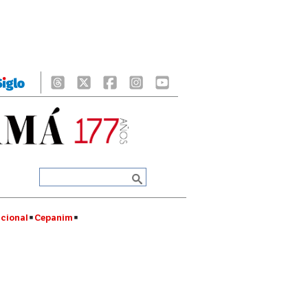
cional
Cepanim