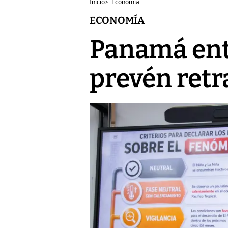
Inicio
>
Economía
ECONOMÍA
Panamá entr
prevén retr