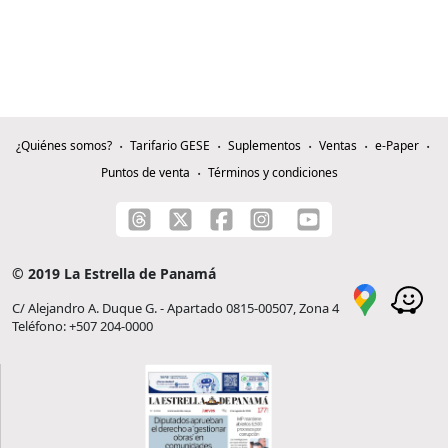
¿Quiénes somos?
Tarifario GESE
Suplementos
Ventas
e-Paper
Puntos de venta
Términos y condiciones
© 2019 La Estrella de Panamá
C/ Alejandro A. Duque G. - Apartado 0815-00507, Zona 4
Teléfono: +507 204-0000