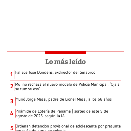
Lo más leído
Fallece José Donderis, exdirector del Sinaproc
1
Mulino rechaza el nuevo modelo de Policía Municipal: ‘Ojalá
2
se tumbe eso’
Murió Jorge Messi, padre de Lionel Messi, a los 68 años
3
Pirámide de Lotería de Panamá | sorteo de este 9 de
4
agosto de 2026, según la IA
Ordenan detención provisional de adolescente por presunta
5
posesión de arma en colegio