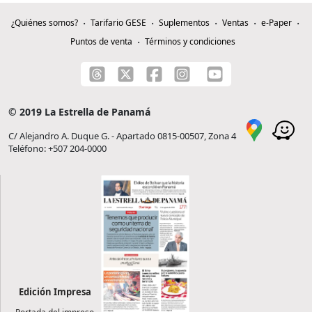
¿Quiénes somos?
Tarifario GESE
Suplementos
Ventas
e-Paper
Puntos de venta
Términos y condiciones
© 2019 La Estrella de Panamá
C/ Alejandro A. Duque G. - Apartado 0815-00507, Zona 4
Teléfono: +507 204-0000
Edición Impresa