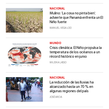
NACIONAL
Mulino: ‘La cosa no pinta bien’;
advierte que Panamá enfrenta un El
Niño fuerte
MANUEL VEGA LOO
MUNDO
Crisis climática: El Niño propulsa la
temperatura de los océanos a un
récord histórico en junio
MILEIKA LASSO
NACIONAL
La reducción de las lluvias ha
alcanzado hasta un 70 % en
algunas regiones del país
JOSÉ ARCIA