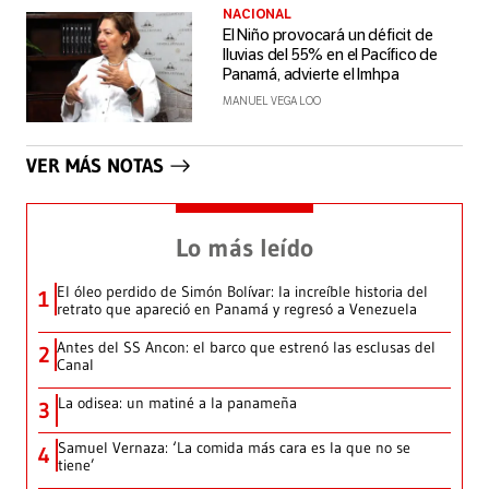
NACIONAL
El Niño provocará un déficit de
lluvias del 55% en el Pacífico de
Panamá, advierte el Imhpa
MANUEL VEGA LOO
VER MÁS NOTAS
Lo más leído
El óleo perdido de Simón Bolívar: la increíble historia del
1
retrato que apareció en Panamá y regresó a Venezuela
Antes del SS Ancon: el barco que estrenó las esclusas del
2
Canal
La odisea: un matiné a la panameña
3
Samuel Vernaza: ‘La comida más cara es la que no se
4
tiene’