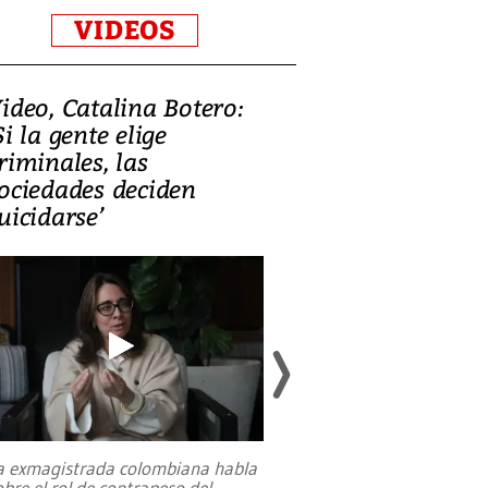
VIDEOS
ideo, Catalina Botero:
Video: Lula la
Si la gente elige
candidatura 
riminales, las
promesas de i
ociedades deciden
en defensa, ed
uicidarse’
tierras raras
a exmagistrada colombiana habla
Entre recuerdos y es
obre el rol de contrapeso del
referencias hacia sus