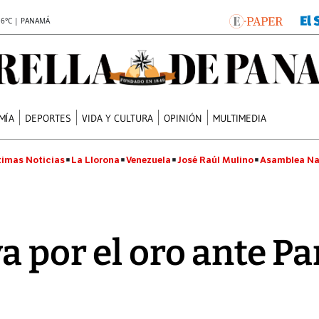
.6°C | PANAMÁ
MÍA
DEPORTES
VIDA Y CULTURA
OPINIÓN
MULTIMEDIA
timas Noticias
La Llorona
Venezuela
José Raúl Mulino
Asamblea Na
va por el oro ante P