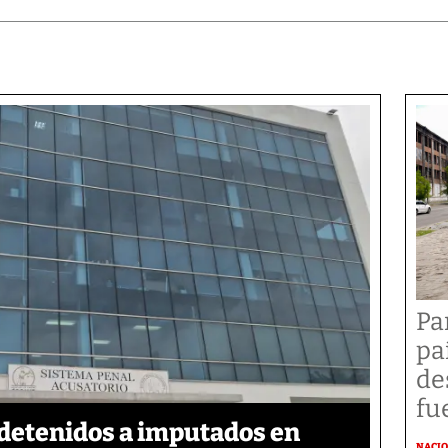
Pa
pa
de
fu
detenidos a imputados en
NACI