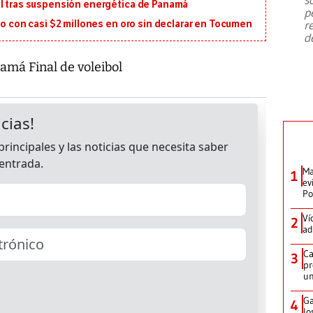
emergencia de gran
...
al tras suspensión energética de Panamá
p
r
ro con casi $2 millones en oro sin declarar en Tocumen
d
namá Final de voleibol
Ma
1
ev
Po
Ví
2
ad
Ca
3
pr
un
Ga
4
lo