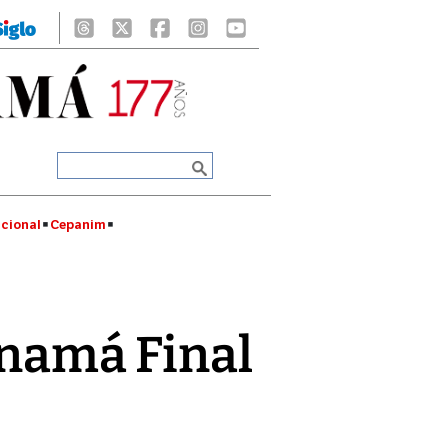
cional
Cepanim
anamá Final