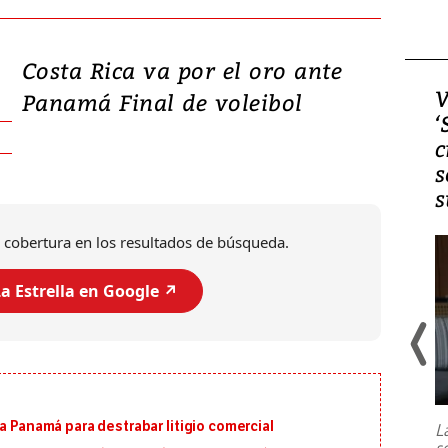
Costa Rica va por el oro ante
Video, Japón: Terremoto
V
Panamá Final de voleibol
deja heridos y graves
‘
daños en Kumamoto
c
s
s
 cobertura en los resultados de búsqueda.
a Estrella en Google ↗️
Un fuerte terremoto de magnitud
7,1 se registró este martes 28 de
julio en la prefectura de Kumamoto,
a Panamá para destrabar litigio comercial
L
al sur de Japón, provocando una
s