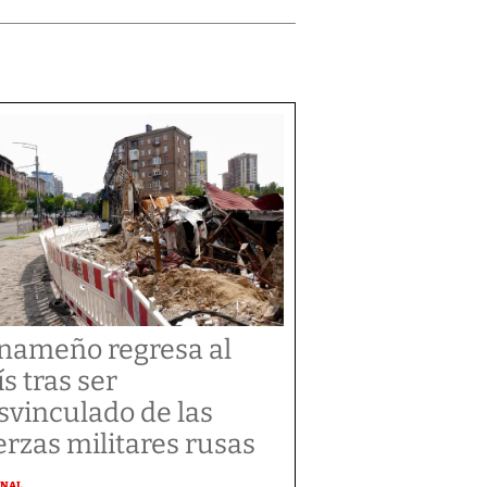
nameño regresa al
ís tras ser
svinculado de las
erzas militares rusas
ONAL