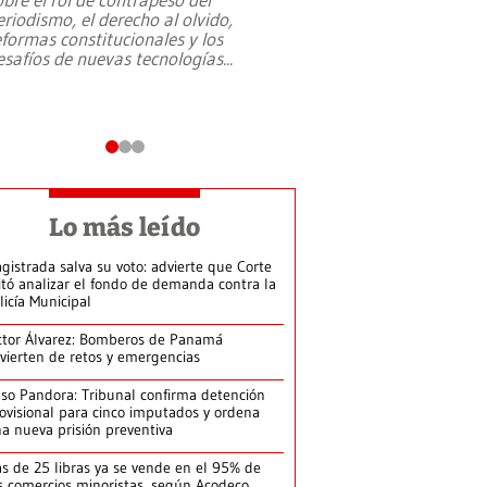
eriodismo, el derecho al olvido,
presidente de Brasil,
eformas constitucionales y los
da Silva, oficializó 
esafíos de nuevas tecnologías
...
candidatura
...
Lo más leído
gistrada salva su voto: advierte que Corte
itó analizar el fondo de demanda contra la
licía Municipal
ctor Álvarez: Bomberos de Panamá
vierten de retos y emergencias
so Pandora: Tribunal confirma detención
ovisional para cinco imputados y ordena
a nueva prisión preventiva
s de 25 libras ya se vende en el 95% de
s comercios minoristas, según Acodeco