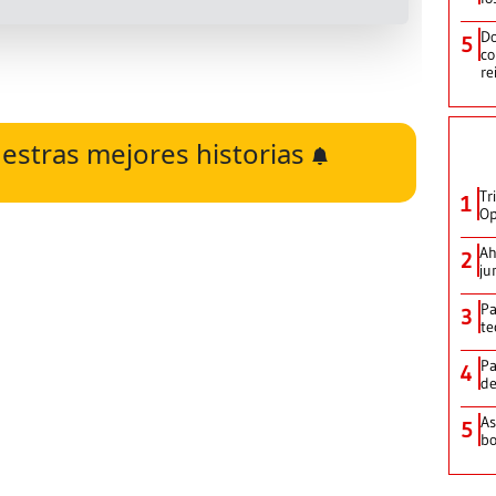
Do
5
co
re
estras mejores historias
Tr
1
Op
Ah
2
ju
Pa
3
te
Pa
4
de
As
5
bo