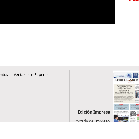
ntos
Ventas
e-Paper
Edición Impresa
Portada del impreso
del 7 de agosto de
2026
0507, Zona 4