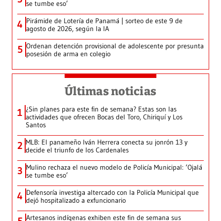
se tumbe eso’
Pirámide de Lotería de Panamá | sorteo de este 9 de
4
agosto de 2026, según la IA
Ordenan detención provisional de adolescente por presunta
5
posesión de arma en colegio
Últimas noticias
¿Sin planes para este fin de semana? Estas son las
1
actividades que ofrecen Bocas del Toro, Chiriquí y Los
Santos
MLB: El panameño Iván Herrera conecta su jonrón 13 y
2
decide el triunfo de los Cardenales
Mulino rechaza el nuevo modelo de Policía Municipal: ‘Ojalá
3
se tumbe eso’
Defensoría investiga altercado con la Policía Municipal que
4
dejó hospitalizado a exfuncionario
Artesanos indígenas exhiben este fin de semana sus