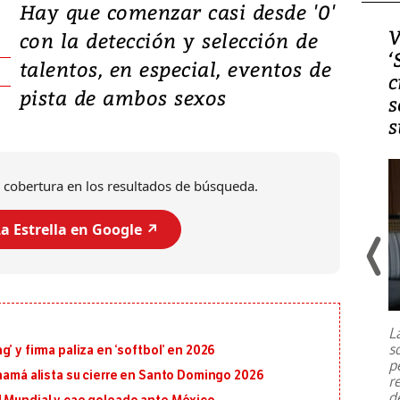
Hay que comenzar casi desde '0'
Video, Japón: Terremoto
V
con la detección y selección de
deja heridos y graves
‘
talentos, en especial, eventos de
daños en Kumamoto
c
pista de ambos sexos
s
s
 cobertura en los resultados de búsqueda.
a Estrella en Google ↗️
Un fuerte terremoto de magnitud
7,1 se registró este martes 28 de
julio en la prefectura de Kumamoto,
L
al sur de Japón, provocando una
s
’ y firma paliza en ‘softbol’ en 2026
emergencia de gran
...
p
anamá alista su cierre en Santo Domingo 2026
r
d