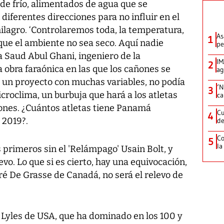
e frío, alimentados de agua que se
diferentes direcciones para no influir en el
milagro. ‘Controlaremos toda, la temperatura,
As
1
ue el ambiente no sea seco. Aquí nadie
pe
a Saud Abul Ghani, ingeniero de la
IM
2
a obra faraónica en las que los cañones se
ag
s un proyecto con muchas variables, no podía
‘N
3
microclima, un burbuja que hará a los atletas
ca
ones. ¿Cuántos atletas tiene Panamá
Cu
4
 2019?.
de
Co
5
la
primeros sin el 'Relámpago' Usain Bolt, y
evo. Lo que si es cierto, hay una equivocación,
 De Grasse de Canadá, no será el relevo de
 Lyles de USA, que ha dominado en los 100 y