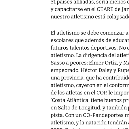
31 países afiliadas, sería meno
y capacitarse en el CEARE de Jam
nuestro atletismo está colapsad
El atletismo se debe comenzar a
escolares que además de educar a
futuros talentos deportivos. No e
atletismo. La dirigencia del atl
Sasso a peores; Elmer Ortiz, y M
empeorado. Héctor Daley y Ruper
una provincia, que ha contribuido
atletismo, cayeron en el confor
de los atletas en el COP, le impo
'Costa Atlántica, tiene buenos p
en Salto de Longitud, y también 
pista. Con un CO-Pandeportes m
atletismo, y la natación tendrán 