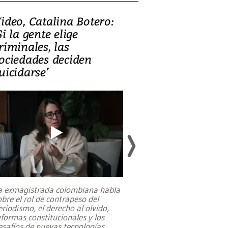
ideo, Catalina Botero:
Video: Lula la
Si la gente elige
candidatura 
riminales, las
promesas de i
ociedades deciden
en defensa, ed
uicidarse’
tierras raras
a exmagistrada colombiana habla
Entre recuerdos y es
obre el rol de contrapeso del
referencias hacia sus
eriodismo, el derecho al olvido,
presidente de Brasil,
eformas constitucionales y los
da Silva, oficializó 
esafíos de nuevas tecnologías
...
candidatura
...