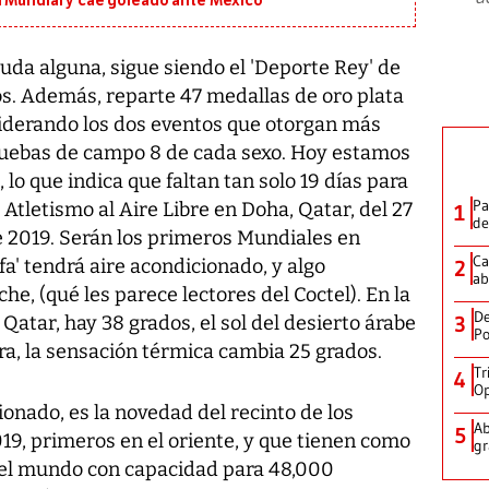
l Mundial y cae goleado ante México
duda alguna, sigue siendo el 'Deporte Rey' de
os. Además, reparte 47 medallas de oro plata
siderando los dos eventos que otorgan más
pruebas de campo 8 de cada sexo. Hoy estamos
lo que indica que faltan tan solo 19 días para
Pa
Atletismo al Aire Libre en Doha, Qatar, del 27
1
de
e 2019. Serán los primeros Mundiales en
Ca
ifa' tendrá aire acondicionado, y algo
2
ab
e, (qué les parece lectores del Coctel). En la
De
Qatar, hay 38 grados, el sol del desierto árabe
3
Po
ra, la sensación térmica cambia 25 grados.
Tr
4
Op
ionado, es la novedad del recinto de los
Ab
5
19, primeros en el oriente, y que tienen como
gr
 del mundo con capacidad para 48,000