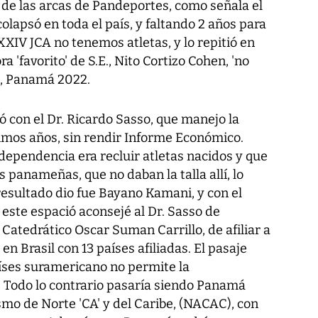
de las arcas de Pandeportes, como señala el
colapsó en toda el país, y faltando 2 años para
 XXIV JCA no tenemos atletas, y lo repitió en
a 'favorito' de S.E., Nito Cortizo Cohen, 'no
C, Panamá 2022.
 con el Dr. Ricardo Sasso, que manejo la
imos años, sin rendir Informe Económico.
dependencia era recluir atletas nacidos y que
panameñas, que no daban la talla allí, lo
 resultado dio fue Bayano Kamani, y con el
este espació aconsejé al Dr. Sasso de
l Catedrático Oscar Suman Carrillo, de afiliar a
n Brasil con 13 países afiliadas. El pasaje
aíses suramericano no permite la
. Todo lo contrario pasaría siendo Panamá
ismo de Norte 'CA' y del Caribe, (NACAC), con