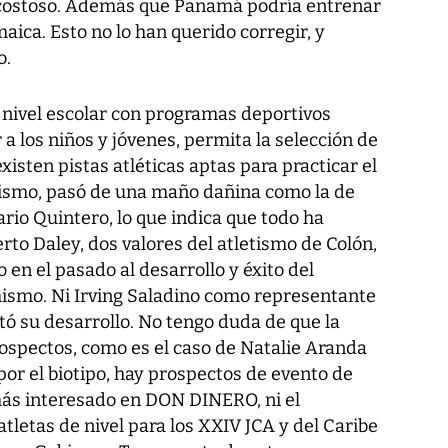
s costoso. Además que Panamá podría entrenar
aica. Esto no lo han querido corregir, y
o.
 nivel escolar con programas deportivos
 los niños y jóvenes, permita la selección de
xisten pistas atléticas aptas para practicar el
etismo, pasó de una maño dañina como la de
ario Quintero, lo que indica que todo ha
to Daley, dos valores del atletismo de Colón,
 en el pasado al desarrollo y éxito del
mismo. Ni Irving Saladino como representante
rtó su desarrollo. No tengo duda de que la
rospectos, como es el caso de Natalie Aranda
por el biotipo, hay prospectos de evento de
ás interesado en DON DINERO, ni el
atletas de nivel para los XXIV JCA y del Caribe