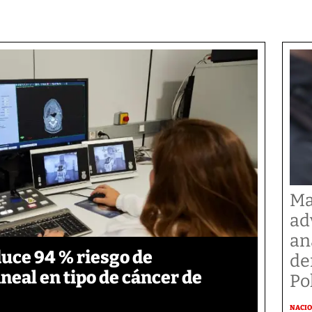
Ma
ad
an
duce 94 % riesgo de
de
neal en tipo de cáncer de
Po
NACI