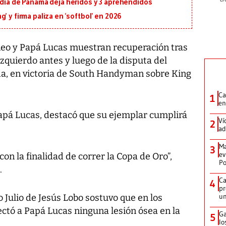
ldía de Panamá deja heridos y 3 aprehendidos
’ y firma paliza en ‘softbol’ en 2026
o y Papá Lucas muestran recuperación tras
zquierdo antes y luego de la disputa del
da, en victoria de South Handyman sobre King
Ca
1
en
apá Lucas, destacó que su ejemplar cumplirá
Ví
2
ad
Ma
3
ev
con la finalidad de correr la Copa de Oro”,
Po
.
Ca
4
pr
un
o Julio de Jesús Lobo sostuvo que en los
ctó a Papá Lucas ninguna lesión ósea en la
Ga
5
lo