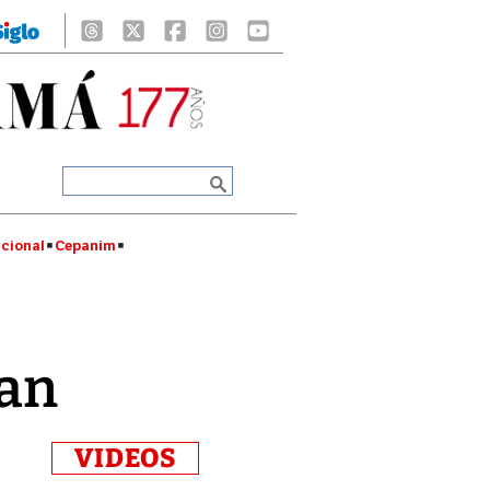
cional
Cepanim
ran
VIDEOS