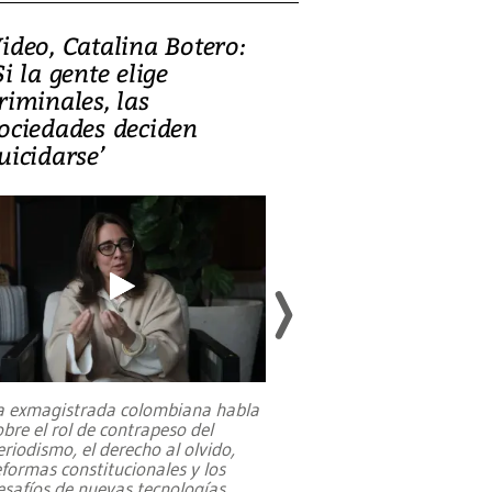
ideo, Catalina Botero:
Video: Lula la
Si la gente elige
candidatura 
riminales, las
promesas de i
ociedades deciden
en defensa, ed
uicidarse’
tierras raras
a exmagistrada colombiana habla
Entre recuerdos y es
obre el rol de contrapeso del
referencias hacia sus
eriodismo, el derecho al olvido,
presidente de Brasil,
eformas constitucionales y los
da Silva, oficializó 
esafíos de nuevas tecnologías
...
candidatura
...