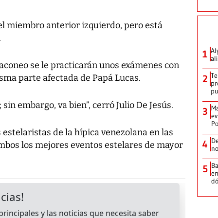
el miembro anterior izquierdo, pero está
.
Al
1
al
aconeo se le practicarán unos exámenes con
Te
isma parte afectada de Papá Lucas.
2
pr
p
sin embargo, va bien”, cerró Julio De Jesús.
Ma
3
ev
Po
 estelaristas de la hípica venezolana en las
De
4
mbos los mejores eventos estelares de mayor
no
Ba
5
em
dó