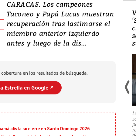
CARACAS. Los campeones
Video, Japón: Terremoto
V
Taconeo y Papá Lucas muestran
deja heridos y graves
‘
recuperación tras lastimarse el
daños en Kumamoto
c
miembro anterior izquierdo
s
antes y luego de la dis...
s
 cobertura en los resultados de búsqueda.
a Estrella en Google ↗️
Un fuerte terremoto de magnitud
7,1 se registró este martes 28 de
julio en la prefectura de Kumamoto,
L
al sur de Japón, provocando una
s
emergencia de gran
...
p
anamá alista su cierre en Santo Domingo 2026
r
d